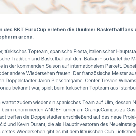
n des BKT EuroCup erleben die Uuulmer Basketballfans d
iopharm arena.
, türkisches Topteam, spanische Fiesta, italienischer Hauptsta
sche Tradition und Basketball auf dem Balkan – so lautet die M
e in der kommenden Saison auf internationalem Parkett. Dabei
oder andere Wiedersehen freuen: Der französische Meister a
en Doppelstädter Jaron Blossomgame. Center Trevion Williams, 
nau bekannt war, spielt beim türkischen Topteam aus Istanbul
 wartet zudem wieder ein spanisches Team auf Ulm, dessen
its beim renommierten ANGE-Turnier am OrangeCampus zu Gast 
tadt treffen die Doppelstädter anschließend auf das neue Proj
ić und Kevin Durant, die als Hauptinvestoren des Neueinstei
n erstes Wiedersehen gibt es mit dem litauischen Club Lietkabe