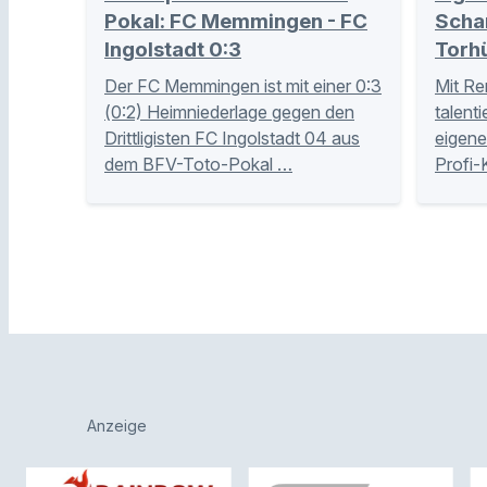
Pokal: FC Memmingen - FC
Schan
Ingolstadt 0:3
Torh
Der FC Memmingen ist mit einer 0:3
Mit Re
(0:2) Heimniederlage gegen den
talent
Drittligisten FC Ingolstadt 04 aus
eigene
dem BFV-Toto-Pokal …
Profi-
Anzeige