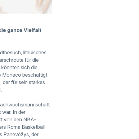
ie ganze Vielfalt
dtbesuch, litauisches
arschroute für die
 könnten sich die
us Monaco beschäftigt
der für sein starkes
.
 Nachwuchsmannschaft
war. In der
ekt von den NBA-
gers Roma Basketball
lis Panevėžys, der