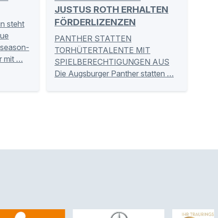
JUSTUS ROTH ERHALTEN
FÖRDERLIZENZEN
un steht
eue
PANTHER STATTEN
eseason-
TORHÜTERTALENTE MIT
r mit …
SPIELBERECHTIGUNGEN AUS
Die Augsburger Panther statten …