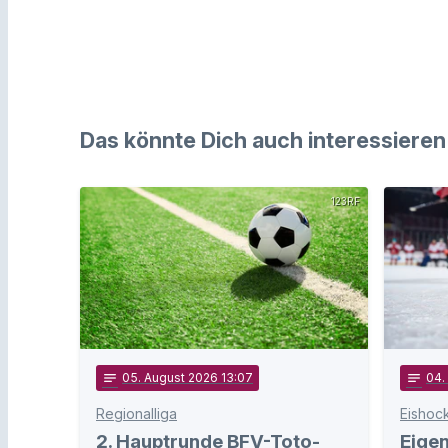
Das könnte Dich auch interessieren
123RF
notes
05
. August 2026 13:07
notes
04
.
Regionalliga
Eishoc
2. Hauptrunde BFV-Toto-
Eige