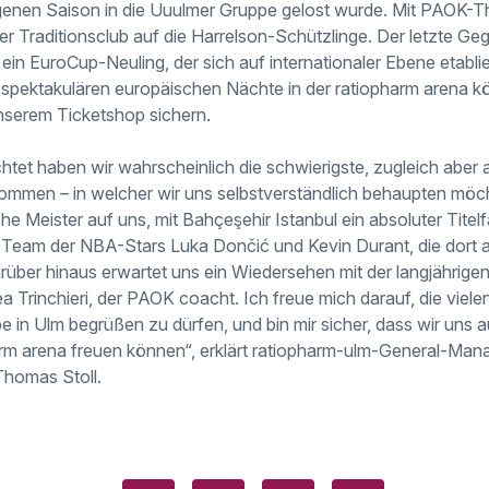
ngenen Saison in die Uuulmer Gruppe gelost wurde. Mit PAOK-Th
r Traditionsclub auf die Harrelson-Schützlinge. Der letzte Geg
in EuroCup-Neuling, der sich auf internationaler Ebene etabl
spektakulären europäischen Nächte in der ratiopharm arena kön
nserem Ticketshop sichern.
chtet haben wir wahrscheinlich die schwierigste, zugleich aber a
ommen – in welcher wir uns selbstverständlich behaupten mö
he Meister auf uns, mit Bahçeşehir Istanbul ein absoluter Titel
 Team der NBA-Stars Luka Dončić und Kevin Durant, die dort a
arüber hinaus erwartet uns ein Wiedersehen mit der langjährige
 Trinchieri, der PAOK coacht. Ich freue mich darauf, die viele
e in Ulm begrüßen zu dürfen, und bin mir sicher, dass wir uns 
harm arena freuen können“, erklärt ratiopharm-ulm-General-Man
Thomas Stoll.