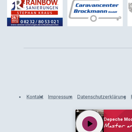
Kontakt
Impressum
Datenschutzerklärung
Depeche Mo
play_arrow
Master a