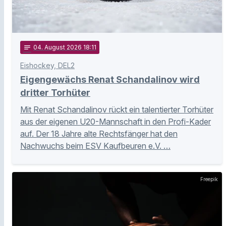
notes
04
. August 2026 18:11
Eishockey, DEL2
Eigengewächs Renat Schandalinov wird
dritter Torhüter
Mit Renat Schandalinov rückt ein talentierter Torhüter
aus der eigenen U20-Mannschaft in den Profi-Kader
auf. Der 18 Jahre alte Rechtsfänger hat den
Nachwuchs beim ESV Kaufbeuren e.V. …
Freepik