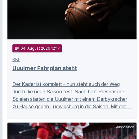
notes
04
. August 2026 12:17
BBL
Uuulmer Fahrplan steht
Der Kader ist komplett – nun steht auch der Weg
durch die neue Saison fest. Nach fünf Preseason-
Spielen starten die Uuulmer mit einem Derbykracher
zu Hause gegen Ludwigsburg in die Saison. Mit der …
Adobe Stock