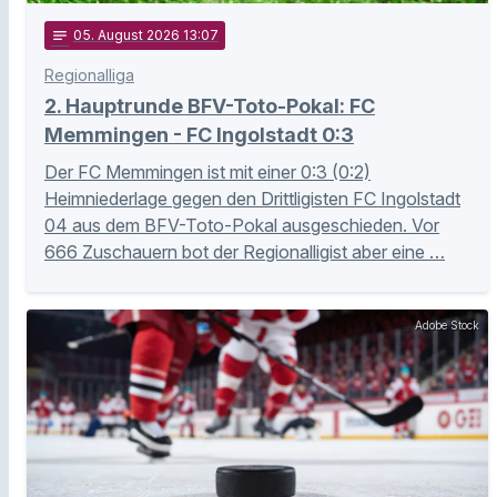
notes
05
. August 2026 13:07
Regionalliga
2. Hauptrunde BFV-Toto-Pokal: FC
Memmingen - FC Ingolstadt 0:3
Der FC Memmingen ist mit einer 0:3 (0:2)
Heimniederlage gegen den Drittligisten FC Ingolstadt
04 aus dem BFV-Toto-Pokal ausgeschieden. Vor
666 Zuschauern bot der Regionalligist aber eine …
Adobe Stock