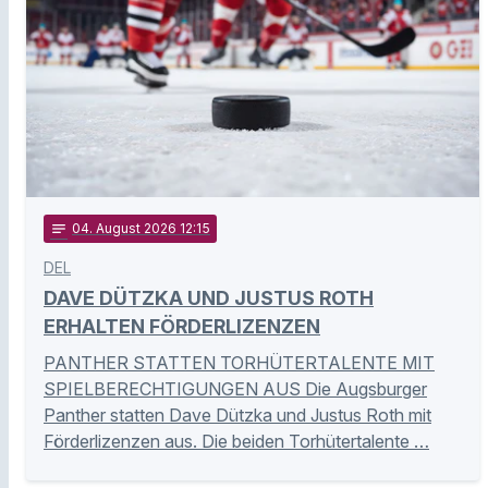
notes
04
. August 2026 12:15
DEL
DAVE DÜTZKA UND JUSTUS ROTH
ERHALTEN FÖRDERLIZENZEN
PANTHER STATTEN TORHÜTERTALENTE MIT
SPIELBERECHTIGUNGEN AUS Die Augsburger
Panther statten Dave Dützka und Justus Roth mit
Förderlizenzen aus. Die beiden Torhütertalente …