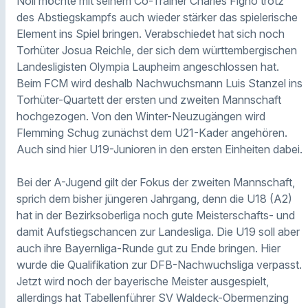
Noll möchte mit seinem Co-Trainer Charles Figho trotz
des Abstiegskampfs auch wieder stärker das spielerische
Element ins Spiel bringen. Verabschiedet hat sich noch
Torhüter Josua Reichle, der sich dem württembergischen
Landesligisten Olympia Laupheim angeschlossen hat.
Beim FCM wird deshalb Nachwuchsmann Luis Stanzel ins
Torhüter-Quartett der ersten und zweiten Mannschaft
hochgezogen. Von den Winter-Neuzugängen wird
Flemming Schug zunächst dem U21-Kader angehören.
Auch sind hier U19-Junioren in den ersten Einheiten dabei.
Bei der A-Jugend gilt der Fokus der zweiten Mannschaft,
sprich dem bisher jüngeren Jahrgang, denn die U18 (A2)
hat in der Bezirksoberliga noch gute Meisterschafts- und
damit Aufstiegschancen zur Landesliga. Die U19 soll aber
auch ihre Bayernliga-Runde gut zu Ende bringen. Hier
wurde die Qualifikation zur DFB-Nachwuchsliga verpasst.
Jetzt wird noch der bayerische Meister ausgespielt,
allerdings hat Tabellenführer SV Waldeck-Obermenzing