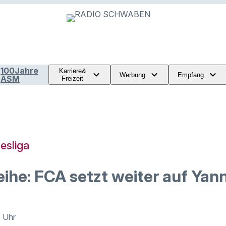
100Jahre
Karriere&
Werbung
Empfang
ASM
Freizeit
esliga
ihe: FCA setzt weiter auf Yann
0 Uhr