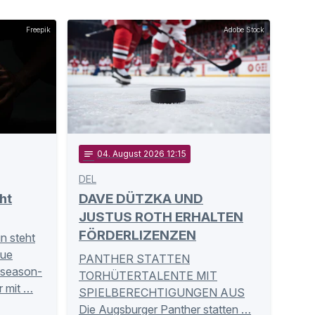
Freepik
Adobe Stock
notes
04
. August 2026 12:15
DEL
ht
DAVE DÜTZKA UND
JUSTUS ROTH ERHALTEN
FÖRDERLIZENZEN
un steht
eue
PANTHER STATTEN
eseason-
TORHÜTERTALENTE MIT
r mit …
SPIELBERECHTIGUNGEN AUS
Die Augsburger Panther statten …