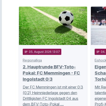
123RF
notes
05
. August 2026 13:07
notes
04
.
Regionalliga
Eishoc
2. Hauptrunde BFV-Toto-
Eige
Pokal: FC Memmingen - FC
Schan
Ingolstadt 0:3
Torh
Der FC Memmingen ist mit einer 0:3
Mit Re
(0:2) Heimniederlage gegen den
talent
Drittligisten FC Ingolstadt 04 aus
eigene
dem BFV-Toto-Pokal …
Profi-