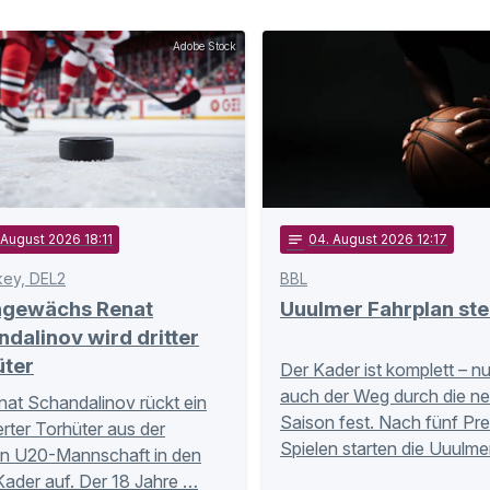
Adobe Stock
 August 2026 18:11
notes
04
. August 2026 12:17
key, DEL2
BBL
ngewächs Renat
Uuulmer Fahrplan ste
dalinov wird dritter
üter
Der Kader ist komplett – n
auch der Weg durch die n
nat Schandalinov rückt ein
Saison fest. Nach fünf Pr
ierter Torhüter aus der
Spielen starten die Uuulme
n U20-Mannschaft in den
Kader auf. Der 18 Jahre …