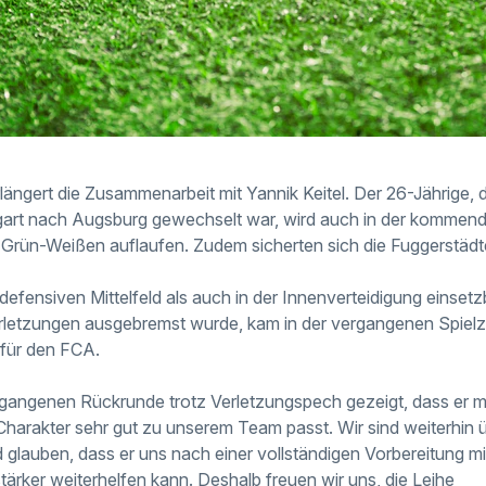
ngert die Zusammenarbeit mit Yannik Keitel. Der 26-Jährige, de
gart nach Augsburg gewechselt war, wird auch in der kommen
t-Grün-Weißen auflaufen. Zudem sicherten sich die Fuggerstädt
 defensiven Mittelfeld als auch in der Innenverteidigung einsetzb
rletzungen ausgebremst wurde, kam in der vergangenen Spielz
 für den FCA.
ergangenen Rückrunde trotz Verletzungspech gezeigt, dass er m
arakter sehr gut zu unserem Team passt. Wir sind weiterhin 
d glauben, dass er uns nach einer vollständigen Vorbereitung 
ärker weiterhelfen kann. Deshalb freuen wir uns, die Leihe