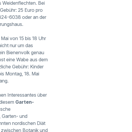
´s Weidenflechten. Bei
 Gebühr: 25 Euro pro
 324-6038 oder an der
erungshaus.
Mai von 15 bis 18 Uhr
nicht nur um das
 ein Bienenvolk genau
lbst eine Wabe aus dem
zliche Gebühr: Kinder
bis Montag, 18. Mai
gang.
en Interessantes über
 diesem
Garten-
ische
 Garten- und
annten nordischen Diät
le zwischen Botanik und