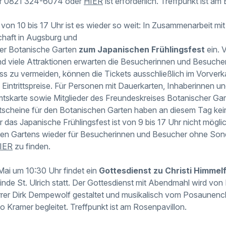
ter 0821 324-6074 oder
HIER
ist erforderlich. Treffpunkt ist a
von 10 bis 17 Uhr ist es wieder so weit: In Zusammenarbeit mi
chaft in Augsburg und
der Botanische Garten
zum Japanischen Frühlingsfest
ein. 
d viele Attraktionen erwarten die Besucherinnen und Besuche
ss zu vermeiden, können die Tickets ausschließlich im Vorver
Eintrittspreise. Für Personen mit Dauerkarten, Inhaberinnen u
skarte sowie Mitglieder des Freundeskreises Botanischer Gar
scheine für den Botanischen Garten haben an diesem Tag keine 
 das Japanische Frühlingsfest ist von 9 bis 17 Uhr nicht möglic
en Gartens wieder für Besucherinnen und Besucher ohne Sonde
IER
zu finden.
ai um 10:30 Uhr findet ein
Gottesdienst zu Christi Himmel
de St. Ulrich statt. Der Gottesdienst mit Abendmahl wird von 
rrer Dirk Dempewolf gestaltet und musikalisch vom Posaunenc
o Kramer begleitet. Treffpunkt ist am Rosenpavillon.