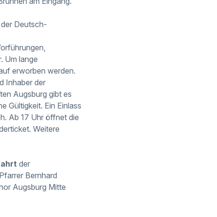
m Brunnen am Eingang.
t der Deutsch-
Vorführungen,
r. Um lange
kauf erworben werden.
nd Inhaber der
ten Augsburg gibt es
Gültigkeit. Ein Einlass
h. Ab 17 Uhr öffnet die
rticket. Weitere
fahrt
der
Pfarrer Bernhard
hor Augsburg Mitte