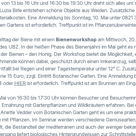
von 13 bis 16 Uhr und 16:30 bis 19:30 Uhr dreht sich alles um
uzia Birle entstehen schöne Objekte aus Weiden. Zusätzliche
erialkosten. Eine Anmeldung bis Sonntag, 10. Mai unter 0821
n Gartens ist erforderlich. Treffpunkt ist im Pflanzenüberwint
lttag der Biene mit einem
Bienenworkshop
am Mittwoch, 20. 
des UBZ. In der heißen Phase des Bienenjahrs im Mai geht es 
der Bienen – den Honig. Der Workshop bietet die Möglichkeit,
nehmende können dabei, geschützt durch einen Imkeranzug, se
ntfällt bei Regen und einer Tagestemperatur unter 12° C. Zusät
e 15 Euro, zzgl. Eintritt Botanischer Garten. Eine Anmeldung 
4 oder
HIER
ist erforderlich. Treffpunkt ist am Brunnen am Ein
Mai von 16:30 bis 17:30 Uhr können Besucher und Besucherinn
 Ernährung mit Gartenpflanzen und Wildkräutern erfahren. Bei
 Anette Vedder vom Botanischen Garten geht es um eine prakt
 mit Pflanzen. Im Seminar werden verschiedene Gemüsearten,
llt, die Bestandteil der mediterranen und auch der weniger bek
iergang liefert biologisches Hintergrundwissen zur Schnittstel