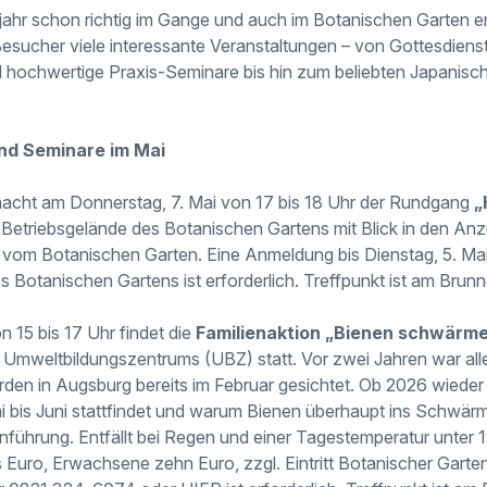
njahr schon richtig im Gange und auch im Botanischen Garten e
sucher viele interessante Veranstaltungen – von Gottesdiens
hochwertige Praxis-Seminare bis hin zum beliebten Japanisch
nd Seminare im Mai
macht am Donnerstag, 7. Mai von 17 bis 18 Uhr der Rundgang
„
etriebsgelände des Botanischen Gartens mit Blick in den Anz
 vom Botanischen Garten. Eine Anmeldung bis Dienstag, 5. M
s Botanischen Gartens ist erforderlich. Treffpunkt ist am Brun
n 15 bis 17 Uhr findet die
Familienaktion „Bienen schwärme
Umweltbildungszentrums (UBZ) statt. Vor zwei Jahren war alle
n in Augsburg bereits im Februar gesichtet. Ob 2026 wieder 
bis Juni stattfindet und warum Bienen überhaupt ins Schwärm
nführung. Entfällt bei Regen und einer Tagestemperatur unter 1
 Euro, Erwachsene zehn Euro, zzgl. Eintritt Botanischer Garte