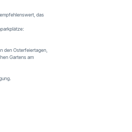
m empfehlenswert, das
parkplätze:
n den Osterfeiertagen,
schen Gartens am
gung.