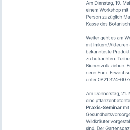
Am Dienstag, 19. Mai 
einem Workshop mit L
Person zuzüglich Mat
Kasse des Botanische
Weiter geht es am We
mit Imkern/Akteuren 
bekannteste Produkt 
zu betrachten. Teil
Bienenvolk ziehen. E
neun Euro, Erwachsen
unter 0821 324-607
Am Donnerstag, 21. 
eine pflanzenbetonte
Praxis-Seminar
mit
Gesundheitsvorsorge
Wildkräuter vorgeste
sind. Der Gartenspaz