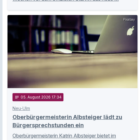
Pixabay
notes
05
. August 2026 17:34
Neu-Ulm
Oberbürgermeisterin Albsteiger lädt zu
Bürgersprechstunden ein
Oberbürgermeisterin Katrin Albsteiger bietet im