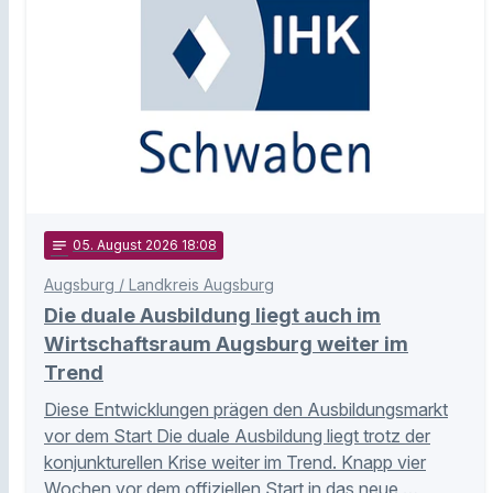
notes
05
. August 2026 18:08
Augsburg / Landkreis Augsburg
Die duale Ausbildung liegt auch im
Wirtschaftsraum Augsburg weiter im
Trend
Diese Entwicklungen prägen den Ausbildungsmarkt
vor dem Start Die duale Ausbildung liegt trotz der
konjunkturellen Krise weiter im Trend. Knapp vier
Wochen vor dem offiziellen Start in das neue …