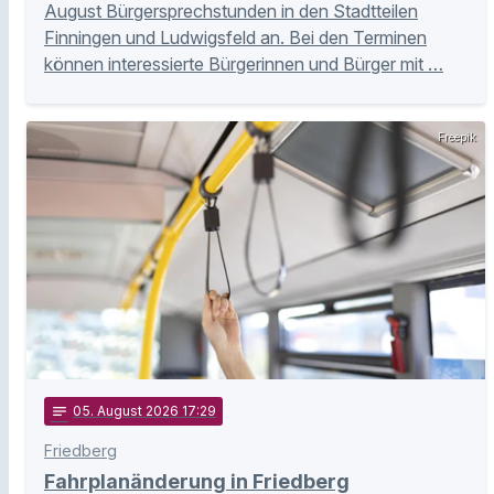
August Bürgersprechstunden in den Stadtteilen
Finningen und Ludwigsfeld an. Bei den Terminen
können interessierte Bürgerinnen und Bürger mit …
Freepik
notes
05
. August 2026 17:29
Friedberg
Fahrplanänderung in Friedberg