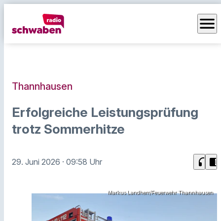
menu
Thannhausen
Erfolgreiche Leistungsprüfung
trotz Sommerhitze
headphones
chrome_reader_mode
29. Juni 2026
· 09:58 Uhr
Markus Landherr/Feuerwehr Thannhausen