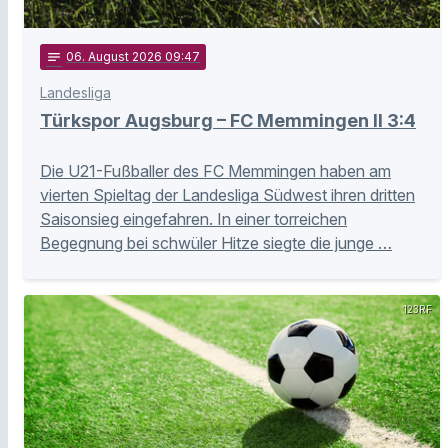
notes
06
. August 2026 09:47
Landesliga
Türkspor Augsburg – FC Memmingen II 3:4
Die U21-Fußballer des FC Memmingen haben am
vierten Spieltag der Landesliga Südwest ihren dritten
Saisonsieg eingefahren. In einer torreichen
Begegnung bei schwüler Hitze siegte die junge …
123RF