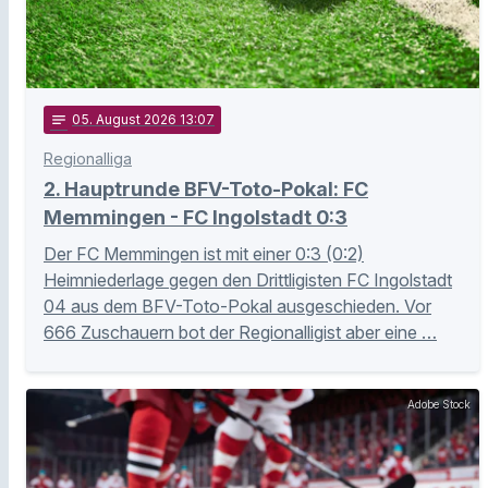
notes
05
. August 2026 13:07
Regionalliga
2. Hauptrunde BFV-Toto-Pokal: FC
Memmingen - FC Ingolstadt 0:3
Der FC Memmingen ist mit einer 0:3 (0:2)
Heimniederlage gegen den Drittligisten FC Ingolstadt
04 aus dem BFV-Toto-Pokal ausgeschieden. Vor
666 Zuschauern bot der Regionalligist aber eine …
Adobe Stock