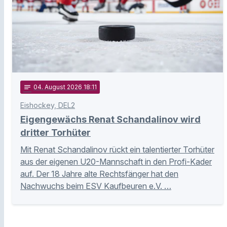
notes
04
. August 2026 18:11
Eishockey, DEL2
Eigengewächs Renat Schandalinov wird
dritter Torhüter
Mit Renat Schandalinov rückt ein talentierter Torhüter
aus der eigenen U20-Mannschaft in den Profi-Kader
auf. Der 18 Jahre alte Rechtsfänger hat den
Nachwuchs beim ESV Kaufbeuren e.V. …