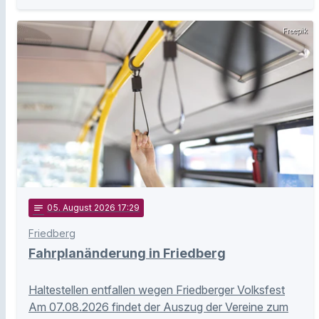
Freepik
notes
05
. August 2026 17:29
Friedberg
Fahrplanänderung in Friedberg
Haltestellen entfallen wegen Friedberger Volksfest
Am 07.08.2026 findet der Auszug der Vereine zum