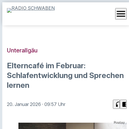
menu
Unterallgäu
Elterncafé im Februar:
Schlafentwicklung und Sprechen
lernen
headphones
chrome_reader_mode
20. Januar 2026
· 09:57 Uhr
Pixabay