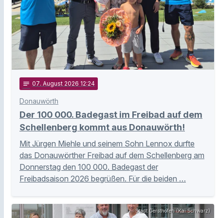
notes
07
. August 2026 12:24
Donauwörth
Der 100 000. Badegast im Freibad auf dem
Schellenberg kommt aus Donauwörth!
Mit Jürgen Miehle und seinem Sohn Lennox durfte
das Donauwörther Freibad auf dem Schellenberg am
Donnerstag den 100 000. Badegast der
Freibadsaison 2026 begrüßen. Für die beiden …
Stadt Gersthofen (Kai Schwarz)