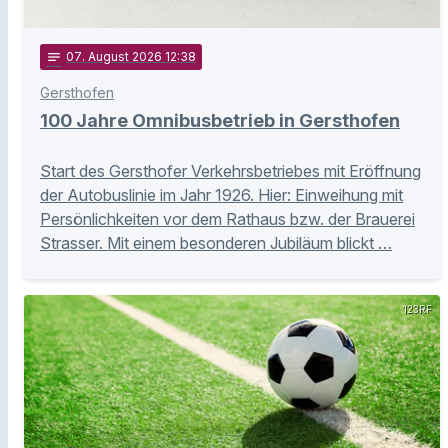
notes
07
. August 2026 12:38
Gersthofen
100 Jahre Omnibusbetrieb in Gersthofen
Start des Gersthofer Verkehrsbetriebes mit Eröffnung
der Autobuslinie im Jahr 1926. Hier: Einweihung mit
Persönlichkeiten vor dem Rathaus bzw. der Brauerei
Strasser. Mit einem besonderen Jubiläum blickt …
123RF