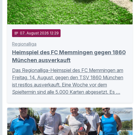
notes
07
. August 2026 12:29
Regionalliga
Heimspiel des FC Memmingen gegen 1860
München ausverkauft
Das Regionalliga-Heimspiel des FC Memmingen am
Freitag, 14. August, gegen den TSV 1860 München
ist restlos ausverkauft. Eine Woche vor dem
Spieltermin sind alle 5.000 Karten abgesetzt. Es …
Stadt Donauwörth / R. Ziegelmüller