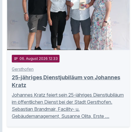
notes
06
. August 2026 12:33
Gersthofen
25-jähriges Dienstjubiläum von Johannes
Kratz
Johannes Kratz feiert sein 25-jähriges Dienstjubiläum
im öffentlichen Dienst bei der Stadt Gersthofen.
Sebastian Brandmair, Facility- u.
Gebäudemanagement, Susanne Olita, Erste …