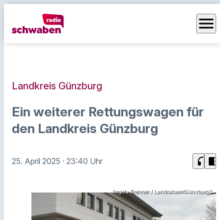
menu
Landkreis Günzburg
Ein weiterer Rettungswagen für
den Landkreis Günzburg
headphones
chrome_reader_mode
25. April 2025
· 23:40 Uhr
Angela Brenner / LandratsamtGünzburg3