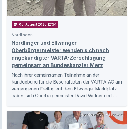
notes
06
. August 2026 12:34
Nördlingen
Nördlinger und Ellwanger
Oberbürgermeister wenden sich nach
angekündigter VARTA-Zerschlagung
gemeinsam an Bundeskanzler Merz
Nach ihrer gemeinsamen Teilnahme an der
Kundgebung für die Beschäftigten der VARTA AG am
vergangenen Freitag auf dem Ellwanger Marktplatz
haben sich Oberbürgermeister David Wittner und …
Stadt Gersthofen (Kai Schwarz)