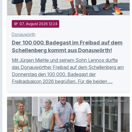
notes
07
. August 2026 12:24
Donauwörth
Der 100 000. Badegast im Freibad auf dem
Schellenberg kommt aus Donauwörth!
Mit Jürgen Miehle und seinem Sohn Lennox durfte
das Donauwörther Freibad auf dem Schellenberg am
Donnerstag den 100 000. Badegast der
Freibadsaison 2026 begrüßen. Für die beiden …
Stadt Gersthofen (Kai Schwarz)