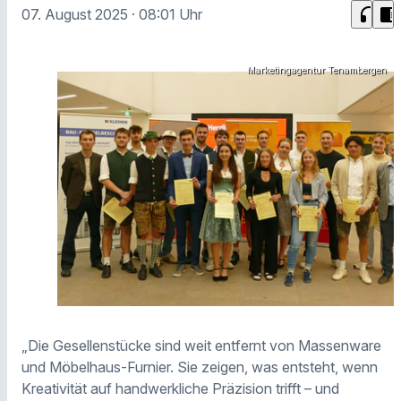
headphones
chrome_reader_mode
07. August 2025
· 08:01 Uhr
Marketingagentur Tenambergen
„Die Gesellenstücke sind weit entfernt von Massenware
und Möbelhaus-Furnier. Sie zeigen, was entsteht, wenn
Kreativität auf handwerkliche Präzision trifft – und