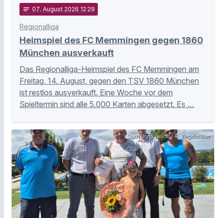
notes
07
. August 2026 12:29
Regionalliga
Heimspiel des FC Memmingen gegen 1860
München ausverkauft
Das Regionalliga-Heimspiel des FC Memmingen am
Freitag, 14. August, gegen den TSV 1860 München
ist restlos ausverkauft. Eine Woche vor dem
Spieltermin sind alle 5.000 Karten abgesetzt. Es …
Stadt Donauwörth / R. Ziegelmüller