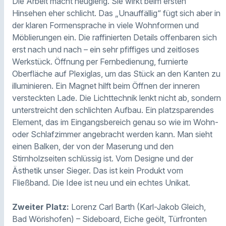
Die Arbeit macht neugierig. Sie wirkt beim ersten
Hinsehen eher schlicht. Das „Unauffällig“ fügt sich aber in
der klaren Formensprache in viele Wohnformen und
Möblierungen ein. Die raffinierten Details offenbaren sich
erst nach und nach – ein sehr pfiffiges und zeitloses
Werkstück. Öffnung per Fernbedienung, furnierte
Oberfläche auf Plexiglas, um das Stück an den Kanten zu
illuminieren. Ein Magnet hilft beim Öffnen der inneren
versteckten Lade. Die Lichttechnik lenkt nicht ab, sondern
unterstreicht den schlichten Aufbau. Ein platzsparendes
Element, das im Eingangsbereich genau so wie im Wohn-
oder Schlafzimmer angebracht werden kann. Man sieht
einen Balken, der von der Maserung und den
Stirnholzseiten schlüssig ist. Vom Designe und der
Ästhetik unser Sieger. Das ist kein Produkt vom
Fließband. Die Idee ist neu und ein echtes Unikat.
Zweiter Platz:
Lorenz Carl Barth (Karl-Jakob Gleich,
Bad Wörishofen) – Sideboard, Eiche geölt, Türfronten