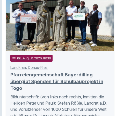
notes
06
. August 2026 18:30
Landkreis Donau-Ries
Pfarreiengemeinschaft Bayerdilling
übergibt Spenden für Schulbauprojekt in
Togo
Bildunterschrift: (von links nach rechts, inmitten die
Heiligen Peter und Paul): Stefan Rößle, Landrat a.D.
und Vorsitzender von 1000 Schulen für unsere Welt
e.V., Pfarrer Dr. Joseph Afatchao, Bürgermeister …