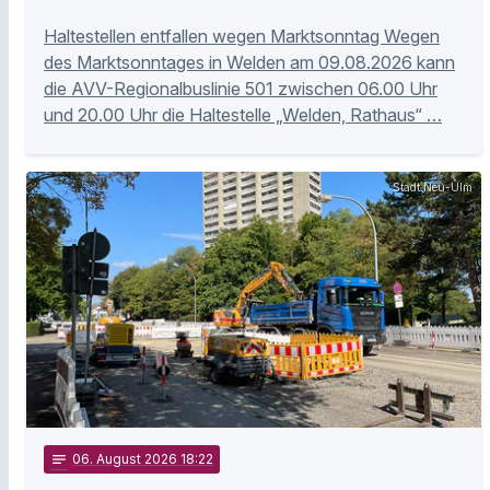
Haltestellen entfallen wegen Marktsonntag Wegen
des Marktsonntages in Welden am 09.08.2026 kann
die AVV-Regionalbuslinie 501 zwischen 06.00 Uhr
und 20.00 Uhr die Haltestelle „Welden, Rathaus“ …
Stadt Neu-Ulm
notes
06
. August 2026 18:22