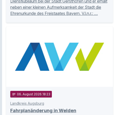
Dienstjubiläum bei der Stadt Gersthofen und er erhält
neben einer kleinen Aufmerksamkeit der Stadt die
Ehrenurkunde des Freistaates Bayern. V.l.n.r.: …
notes
06
. August 2026 18:23
Landkreis Augsburg
Fahrplanänderung in Welden