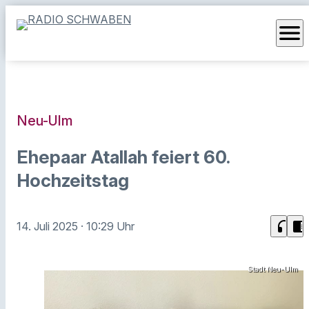
menu
Neu-Ulm
Ehepaar Atallah feiert 60.
Hochzeitstag
headphones
chrome_reader_mode
14. Juli 2025
· 10:29 Uhr
Stadt Neu-Ulm