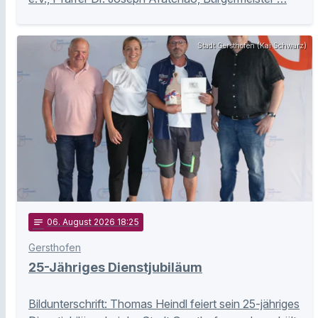
Stadt Gersthofen (Kai Schwarz)
notes
06
. August 2026 18:25
Gersthofen
25-Jähriges Dienstjubiläum
Bildunterschrift: Thomas Heindl feiert sein 25-jähriges