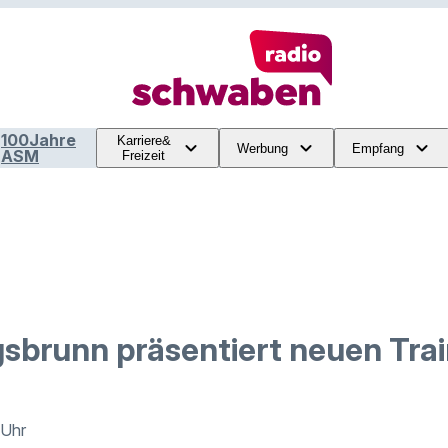
100Jahre
Karriere&
Werbung
Empfang
ASM
Freizeit
sbrunn präsentiert neuen Trai
 Uhr