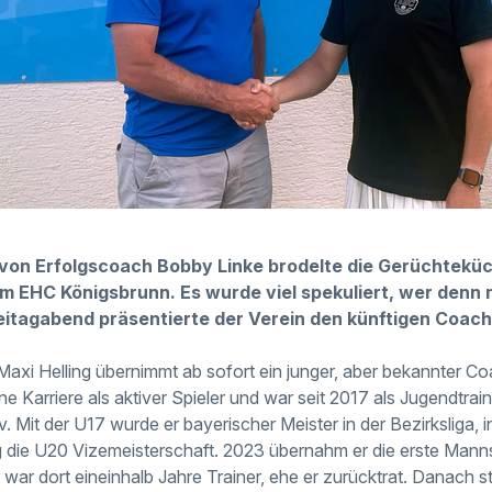
on Erfolgscoach Bobby Linke brodelte die Gerüchteküc
im EHC Königsbrunn. Es wurde viel spekuliert, wer denn
eitagabend präsentierte der Verein den künftigen Coac
axi Helling übernimmt ab sofort ein junger, aber bekannter Coa
e Karriere als aktiver Spieler und war seit 2017 als Jugendtrai
v. Mit der U17 wurde er bayerischer Meister in der Bezirksliga, 
ng die U20 Vizemeisterschaft. 2023 übernahm er die erste Man
war dort eineinhalb Jahre Trainer, ehe er zurücktrat. Danach st