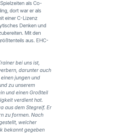
pielzeiten als Co-
ng, dort war er als
it einer C-Lizenz
lytisches Denken und
zubereiten. Mit den
größtenteils aus. EHC-
iner bei uns ist,
werbern, darunter auch
 einen jungen und
t und zu unserem
in und einen Großteil
gkeit verdient hat.
ga aus dem Stegreif. Er
ern zu formen. Nach
stellt, welcher
ck bekannt gegeben