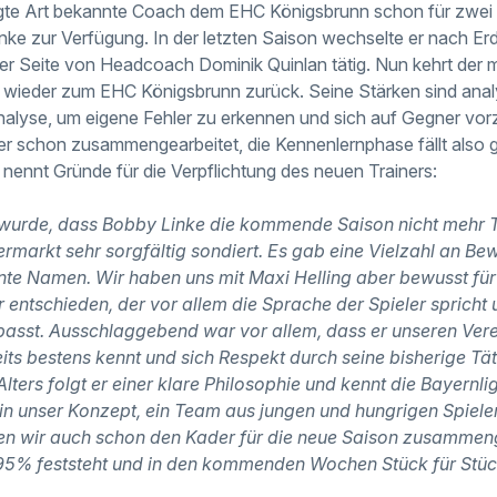
gte Art bekannte Coach dem EHC Königsbrunn schon für zwei S
ke zur Verfügung. In der letzten Saison wechselte er nach Erdi
der Seite von Headcoach Dominik Quinlan tätig. Nun kehrt der m
 wieder zum EHC Königsbrunn zurück. Seine Stärken sind ana
analyse, um eigene Fehler zu erkennen und sich auf Gegner vor
 er schon zusammengearbeitet, die Kennenlernphase fällt also 
 nennt Gründe für die Verpflichtung des neuen Trainers:
rde, dass Bobby Linke die kommende Saison nicht mehr Tra
rmarkt sehr sorgfältig sondiert. Es gab eine Vielzahl an Be
nte Namen. Wir haben uns mit Maxi Helling aber bewusst für
r entschieden, der vor allem die Sprache der Spieler sprich
passt. Ausschlaggebend war vor allem, dass er unseren Vere
ts bestens kennt und sich Respekt durch seine bisherige Täti
Alters folgt er einer klare Philosophie und kennt die Bayernli
 in unser Konzept, ein Team aus jungen und hungrigen Spiel
n wir auch schon den Kader für die neue Saison zusammenge
 95% feststeht und in den kommenden Wochen Stück für Stü