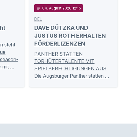
notes
04
. August 2026 12:15
DEL
ht
DAVE DÜTZKA UND
JUSTUS ROTH ERHALTEN
FÖRDERLIZENZEN
un steht
eue
PANTHER STATTEN
eseason-
TORHÜTERTALENTE MIT
r mit …
SPIELBERECHTIGUNGEN AUS
Die Augsburger Panther statten …