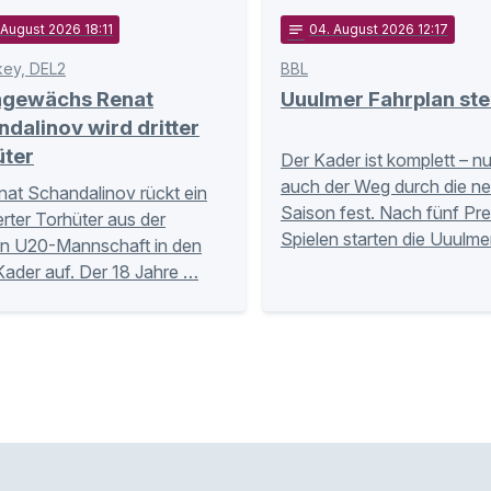
 August 2026 18:11
notes
04
. August 2026 12:17
key, DEL2
BBL
ngewächs Renat
Uuulmer Fahrplan ste
dalinov wird dritter
üter
Der Kader ist komplett – n
auch der Weg durch die n
nat Schandalinov rückt ein
Saison fest. Nach fünf Pr
ierter Torhüter aus der
Spielen starten die Uuulme
n U20-Mannschaft in den
Kader auf. Der 18 Jahre …