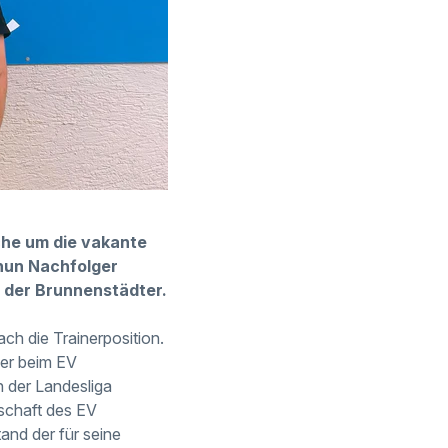
he um die vakante
 nun Nachfolger
h der Brunnenstädter.
ch die Trainerposition.
ner beim EV
in der Landesliga
nschaft des EV
and der für seine