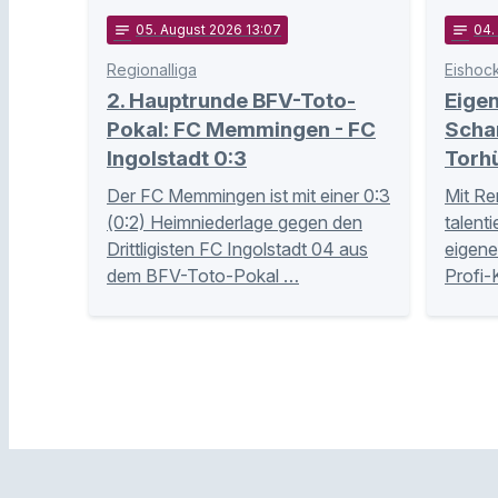
notes
05
. August 2026 13:07
notes
04
.
Regionalliga
Eishoc
2. Hauptrunde BFV-Toto-
Eige
Pokal: FC Memmingen - FC
Schan
Ingolstadt 0:3
Torh
Der FC Memmingen ist mit einer 0:3
Mit Re
(0:2) Heimniederlage gegen den
talent
Drittligisten FC Ingolstadt 04 aus
eigene
dem BFV-Toto-Pokal …
Profi-