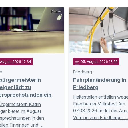
Pixabay
. August 2026 17:34
notes
05
. August 2026 17:29
m
Friedberg
bürgermeisterin
Fahrplanänderung in
eiger lädt zu
Friedberg
ersprechstunden ein
Haltestellen entfallen weg
Friedberger Volksfest Am
rgermeisterin Katrin
07.08.2026 findet der Aus
iger bietet im August
Vereine zum Friedberger 
sprechstunden in den
eilen Finningen und …