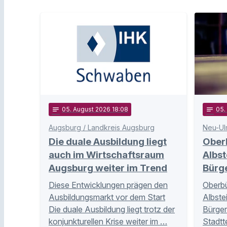
notes
05
. August 2026 18:08
notes
05
Augsburg / Landkreis Augsburg
Neu-Ul
Die duale Ausbildung liegt
Ober
auch im Wirtschaftsraum
Albst
Augsburg weiter im Trend
Bürg
Diese Entwicklungen prägen den
Oberbü
Ausbildungsmarkt vor dem Start
Albste
Die duale Ausbildung liegt trotz der
Bürger
konjunkturellen Krise weiter im …
Stadtt