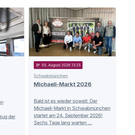
Freepik
Franzi Bernhauser
notes
05
. August 2026 13:25
Schwabmünchen
Michaeli-Markt 2026
Bald ist es wieder soweit: Der
en
Michaeli-Markt in Schwabmünchen
startet am 24. September 2026!
zug der
Sechs Tage lang warten …
…