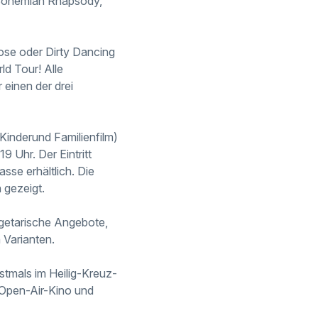
 Bohemian Rhapsody,
oose oder Dirty Dancing
ld Tour! Alle
 einen der drei
Kinderund Familienfilm)
9 Uhr. Der Eintritt
sse erhältlich. Die
 gezeigt.
vegetarische Angebote,
 Varianten.
stmals im Heilig-Kreuz-
 Open-Air-Kino und