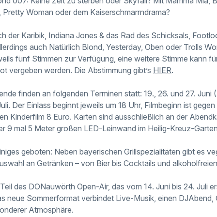
ond 007: Keine Zeit zu sterben oder Skyfall? Mit Mamma Mia,
ft, Pretty Woman oder dem Kaiserschmarrndrama?
uch der Karibik, Indiana Jones & das Rad des Schicksals, Footl
lerdings auch Natürlich Blond, Yesterday, Oben oder Trolls Wor
eils fünf Stimmen zur Verfügung, eine weitere Stimme kann für
bot vergeben werden. Die Abstimmung gibt’s
HIER
.
de finden an folgenden Terminen statt: 19., 26. und 27. Juni (
li. Der Einlass beginnt jeweils um 18 Uhr, Filmbeginn ist gegen 1
den Kinderfilm 8 Euro. Karten sind ausschließlich an der Abendka
er 9 mal 5 Meter großen LED-Leinwand im Heilig-Kreuz-Garten
einiges geboten: Neben bayerischen Grillspezialitäten gibt es 
swahl an Getränken – von Bier bis Cocktails und alkoholfreien
Teil des DONauwörth Open-Air, das vom 14. Juni bis 24. Juli er
 Das neue Sommerformat verbindet Live-Musik, einen DJAbend,
sonderer Atmosphäre.