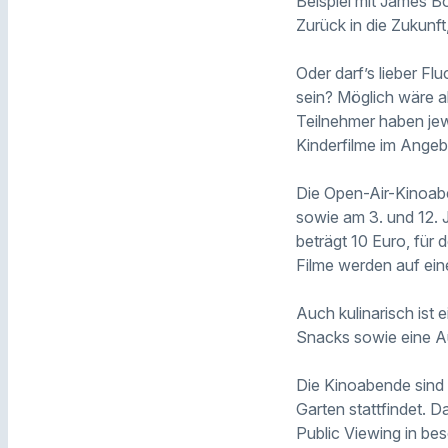
Beispiel mit James B
Zurück in die Zukun
Oder darf’s lieber Fl
sein? Möglich wäre al
Teilnehmer haben jew
Kinderfilme im Ange
Die Open-Air-Kinoaben
sowie am 3. und 12. Ju
beträgt 10 Euro, für 
Filme werden auf ein
Auch kulinarisch ist 
Snacks sowie eine Au
Die Kinoabende sind 
Garten stattfindet.
Public Viewing in be