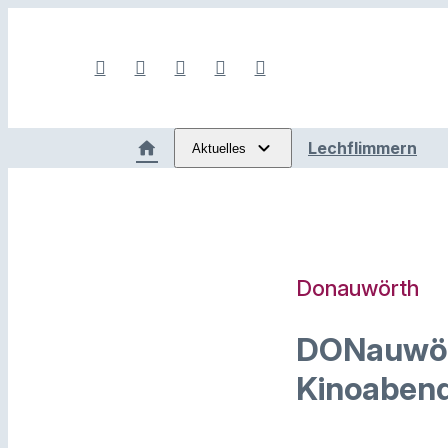
Lechflimmern
Aktuelles
Donauwörth
DONauwört
Kinoabend