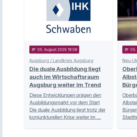
notes
05
. August 2026 18:08
notes
05
Augsburg / Landkreis Augsburg
Neu-Ul
Die duale Ausbildung liegt
Ober
auch im Wirtschaftsraum
Albst
Augsburg weiter im Trend
Bürg
Diese Entwicklungen prägen den
Oberbü
Ausbildungsmarkt vor dem Start
Albste
Die duale Ausbildung liegt trotz der
Bürger
konjunkturellen Krise weiter im …
Stadtt