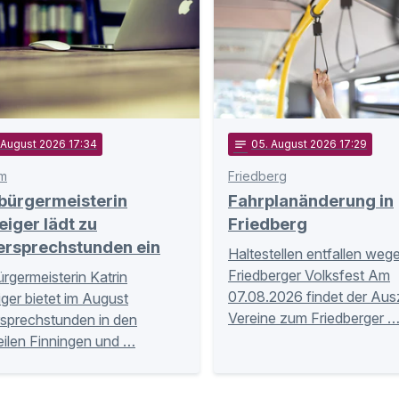
. August 2026 17:34
notes
05
. August 2026 17:29
m
Friedberg
bürgermeisterin
Fahrplanänderung in
eiger lädt zu
Friedberg
ersprechstunden ein
Haltestellen entfallen weg
Friedberger Volksfest Am
rgermeisterin Katrin
07.08.2026 findet der Aus
iger bietet im August
Vereine zum Friedberger 
sprechstunden in den
eilen Finningen und …