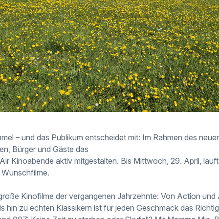
immel – und das Publikum entscheidet mit: Im Rahmen des ne
en, Bürger und Gäste das
 Kinoabende aktiv mitgestalten. Bis Mittwoch, 29. April, läuft
 Wunschfilme.
große Kinofilme der vergangenen Jahrzehnte: Von Action und
 hin zu echten Klassikern ist für jeden Geschmack das Richti