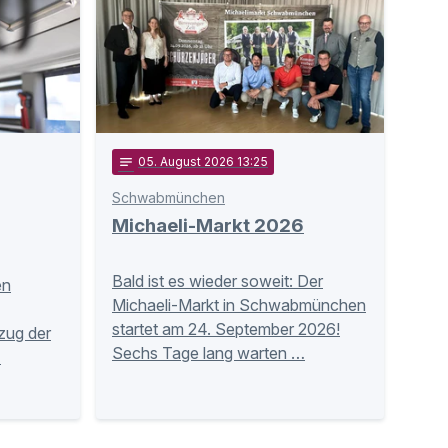
notes
05
. August 2026 13:25
Schwabmünchen
Michaeli-Markt 2026
Bald ist es wieder soweit: Der
en
Michaeli-Markt in Schwabmünchen
startet am 24. September 2026!
zug der
Sechs Tage lang warten …
…