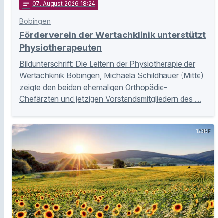
notes
07
. August 2026 18:24
Bobingen
Förderverein der Wertachklinik unterstützt
Physiotherapeuten
Bildunterschrift: Die Leiterin der Physiotherapie der
Wertachkinik Bobingen, Michaela Schildhauer (Mitte)
zeigte den beiden ehemaligen Orthopädie-
Chefärzten und jetzigen Vorstandsmitgliedern des …
123RF