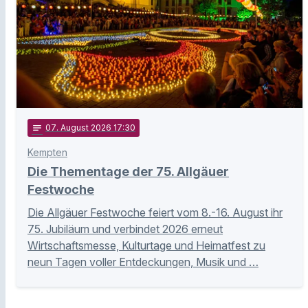
notes
07
. August 2026 17:30
Kempten
Die Thementage der 75. Allgäuer
Festwoche
Die Allgäuer Festwoche feiert vom 8.-16. August ihr
75. Jubiläum und verbindet 2026 erneut
Wirtschaftsmesse, Kulturtage und Heimatfest zu
neun Tagen voller Entdeckungen, Musik und …