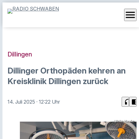
menu
Dillingen
Dillinger Orthopäden kehren an
Kreisklinik Dillingen zurück
headphones
chrome_reader_mode
14. Juli 2025
· 12:22 Uhr
Ulrike Hauke