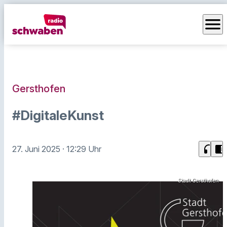
menu
Gersthofen
#DigitaleKunst
headphones
chrome_reader_mode
27. Juni 2025
· 12:29 Uhr
Stadt Gersthofen