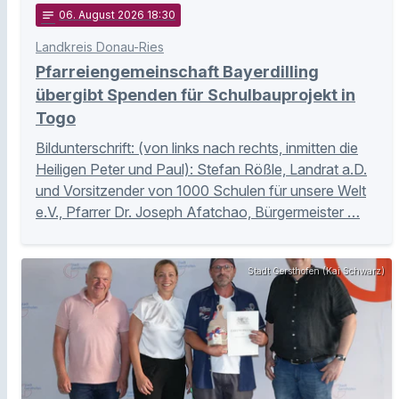
notes
06
. August 2026 18:30
Landkreis Donau-Ries
Pfarreiengemeinschaft Bayerdilling
übergibt Spenden für Schulbauprojekt in
Togo
Bildunterschrift: (von links nach rechts, inmitten die
Heiligen Peter und Paul): Stefan Rößle, Landrat a.D.
und Vorsitzender von 1000 Schulen für unsere Welt
e.V., Pfarrer Dr. Joseph Afatchao, Bürgermeister …
Stadt Gersthofen (Kai Schwarz)