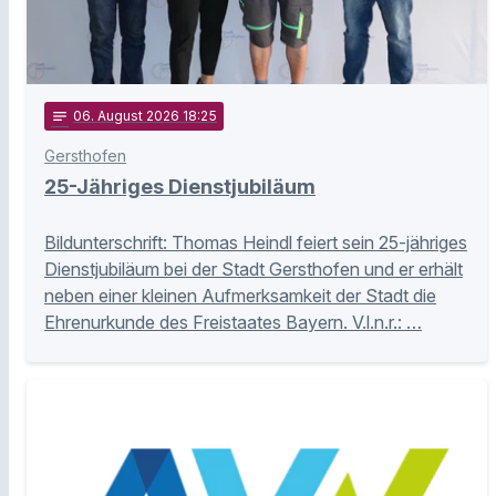
notes
06
. August 2026 18:25
Gersthofen
25-Jähriges Dienstjubiläum
Bildunterschrift: Thomas Heindl feiert sein 25-jähriges
Dienstjubiläum bei der Stadt Gersthofen und er erhält
neben einer kleinen Aufmerksamkeit der Stadt die
Ehrenurkunde des Freistaates Bayern. V.l.n.r.: …