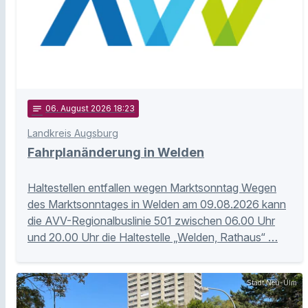
notes
06
. August 2026 18:23
Landkreis Augsburg
Fahrplanänderung in Welden
Haltestellen entfallen wegen Marktsonntag Wegen
des Marktsonntages in Welden am 09.08.2026 kann
die AVV-Regionalbuslinie 501 zwischen 06.00 Uhr
und 20.00 Uhr die Haltestelle „Welden, Rathaus“ …
Stadt Neu-Ulm