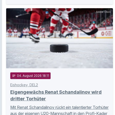
Adobe Stock
notes
04
. August 2026 18:11
Eishockey, DEL2
Eigengewächs Renat Schandalinov wird
dritter Torhüter
Mit Renat Schandalinov rückt ein talentierter Torhüter
aus der eigenen U20-Mannschaft in den Profi-Kader