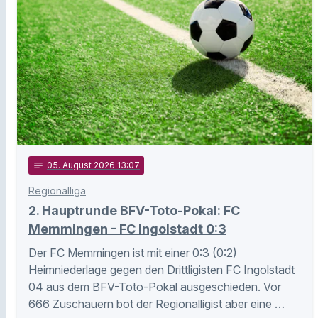
notes
05
. August 2026 13:07
Regionalliga
2. Hauptrunde BFV-Toto-Pokal: FC
Memmingen - FC Ingolstadt 0:3
Der FC Memmingen ist mit einer 0:3 (0:2)
Heimniederlage gegen den Drittligisten FC Ingolstadt
04 aus dem BFV-Toto-Pokal ausgeschieden. Vor
666 Zuschauern bot der Regionalligist aber eine …