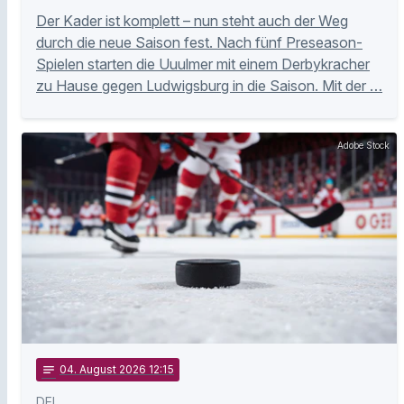
Der Kader ist komplett – nun steht auch der Weg
durch die neue Saison fest. Nach fünf Preseason-
Spielen starten die Uuulmer mit einem Derbykracher
zu Hause gegen Ludwigsburg in die Saison. Mit der …
Adobe Stock
notes
04
. August 2026 12:15
DEL