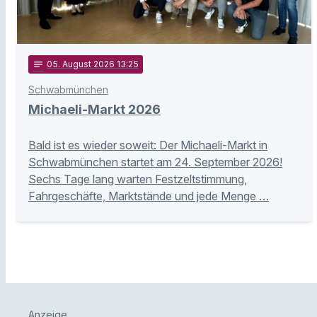
notes
05
. August 2026 13:25
Schwabmünchen
Michaeli-Markt 2026
Bald ist es wieder soweit: Der Michaeli-Markt in
Schwabmünchen startet am 24. September 2026!
Sechs Tage lang warten Festzeltstimmung,
Fahrgeschäfte, Marktstände und jede Menge …
Anzeige