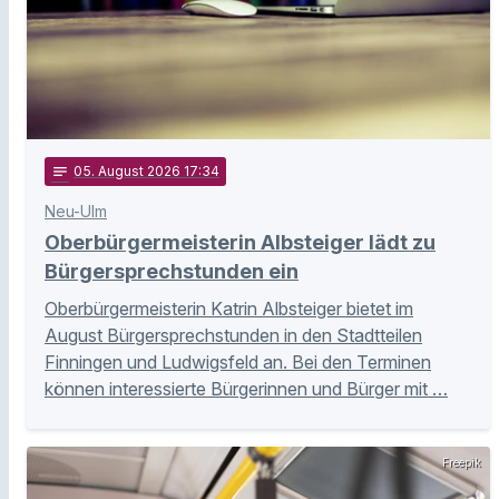
notes
05
. August 2026 17:34
Neu-Ulm
Oberbürgermeisterin Albsteiger lädt zu
Bürgersprechstunden ein
Oberbürgermeisterin Katrin Albsteiger bietet im
August Bürgersprechstunden in den Stadtteilen
Finningen und Ludwigsfeld an. Bei den Terminen
können interessierte Bürgerinnen und Bürger mit …
Freepik