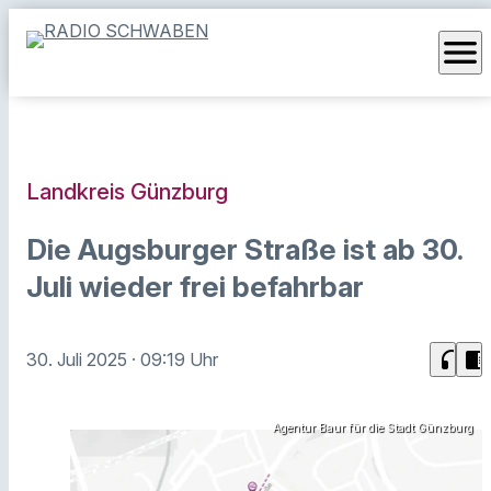
menu
Landkreis Günzburg
Die Augsburger Straße ist ab 30.
Juli wieder frei befahrbar
headphones
chrome_reader_mode
30. Juli 2025
· 09:19 Uhr
Agentur Baur für die Stadt Günzburg