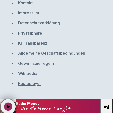
Kontakt
Impressum
Datenschutzerklärung
Privatsphäre
KI-Transparenz
Allgemeine Geschäftsbedingungen
Gewinnspielregeln
Wikipedia
Radioplayer
Eddie Money
queue_music
play_arrow
Take Me Home Tonight