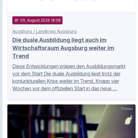
notes
05
. August 2026 18:08
Augsburg / Landkreis Augsburg
Die duale Ausbildung liegt auch im
Wirtschaftsraum Augsburg weiter im
Trend
Diese Entwicklungen prägen den Ausbildungsmarkt
vor dem Start Die duale Ausbildung liegt trotz der
konjunkturellen Krise weiter im Trend. Knapp vier
Wochen vor dem offiziellen Start in das neue …
Pixabay