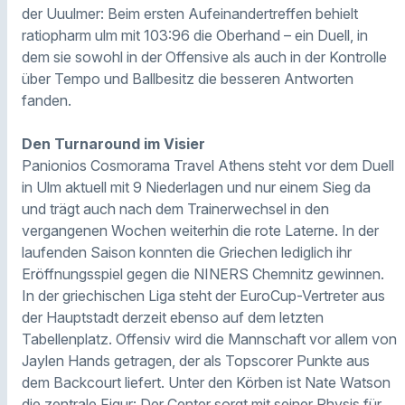
der Uuulmer: Beim ersten Aufeinandertreffen behielt
ratiopharm ulm mit 103:96 die Oberhand – ein Duell, in
dem sie sowohl in der Offensive als auch in der Kontrolle
über Tempo und Ballbesitz die besseren Antworten
fanden.
Den Turnaround im Visier
Panionios Cosmorama Travel Athens steht vor dem Duell
in Ulm aktuell mit 9 Niederlagen und nur einem Sieg da
und trägt auch nach dem Trainerwechsel in den
vergangenen Wochen weiterhin die rote Laterne. In der
laufenden Saison konnten die Griechen lediglich ihr
Eröffnungsspiel gegen die NINERS Chemnitz gewinnen.
In der griechischen Liga steht der EuroCup-Vertreter aus
der Hauptstadt derzeit ebenso auf dem letzten
Tabellenplatz. Offensiv wird die Mannschaft vor allem von
Jaylen Hands getragen, der als Topscorer Punkte aus
dem Backcourt liefert. Unter den Körben ist Nate Watson
die zentrale Figur: Der Center sorgt mit seiner Physis für