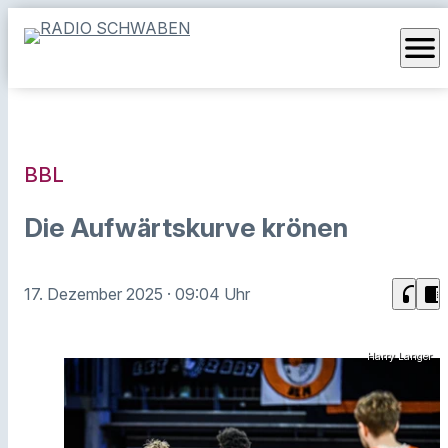
menu
BBL
Die Aufwärtskurve krönen
headphones
chrome_reader_mode
17. Dezember 2025
· 09:04 Uhr
Harry Langer