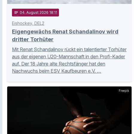
notes
04
. August 2026 18:11
Eishockey, DEL2
Eigengewächs Renat Schandalinov wird
dritter Torhüter
Mit Renat Schandalinov rückt ein talentierter Torhüter
aus der eigenen U20-Mannschaft in den Profi-Kader
auf. Der 18 Jahre alte Rechtsfänger hat den
Nachwuchs beim ESV Kaufbeuren e.V. …
Freepik