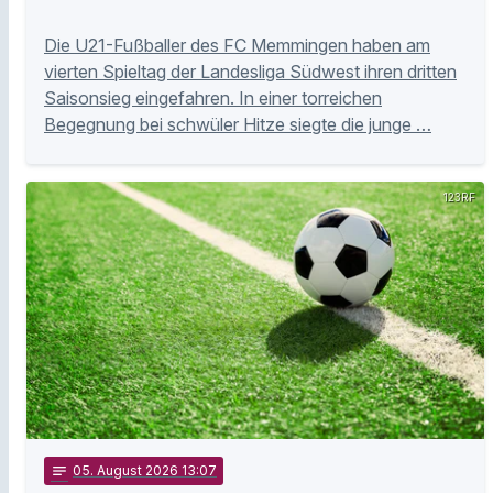
Die U21-Fußballer des FC Memmingen haben am
vierten Spieltag der Landesliga Südwest ihren dritten
Saisonsieg eingefahren. In einer torreichen
Begegnung bei schwüler Hitze siegte die junge …
123RF
notes
05
. August 2026 13:07