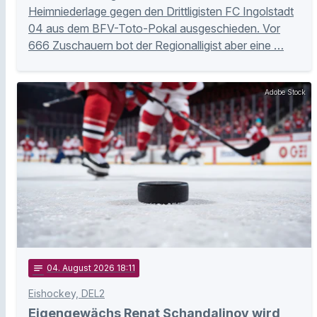
Heimniederlage gegen den Drittligisten FC Ingolstadt
04 aus dem BFV-Toto-Pokal ausgeschieden. Vor
666 Zuschauern bot der Regionalligist aber eine …
Adobe Stock
notes
04
. August 2026 18:11
Eishockey, DEL2
Eigengewächs Renat Schandalinov wird