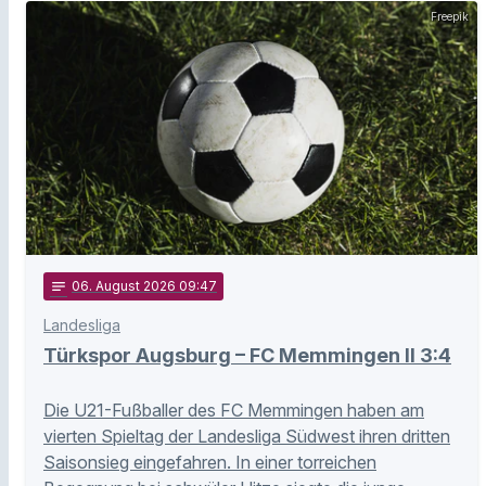
Freepik
notes
06
. August 2026 09:47
Landesliga
Türkspor Augsburg – FC Memmingen II 3:4
Die U21-Fußballer des FC Memmingen haben am
vierten Spieltag der Landesliga Südwest ihren dritten
Saisonsieg eingefahren. In einer torreichen