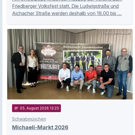
Friedberger Volksfest statt. Die Ludwigstraße und
Aichacher Straße werden deshalb von 18.00 bis …
Franzi Bernhauser
notes
05
. August 2026 13:25
Schwabmünchen
Michaeli-Markt 2026