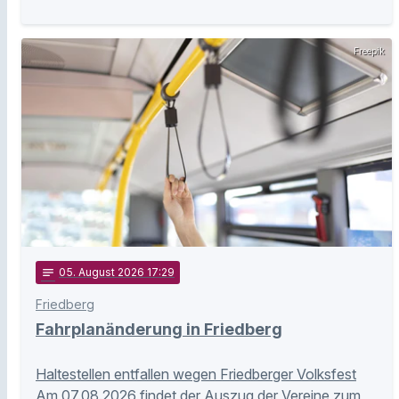
Freepik
notes
05
. August 2026 17:29
Friedberg
Fahrplanänderung in Friedberg
Haltestellen entfallen wegen Friedberger Volksfest
Am 07.08.2026 findet der Auszug der Vereine zum