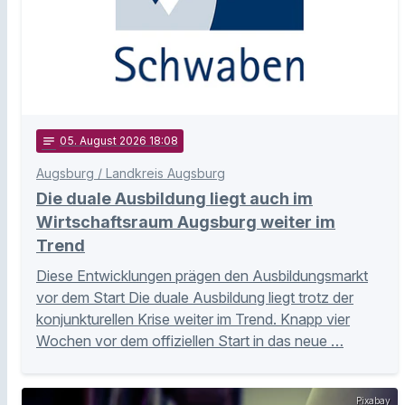
notes
05
. August 2026 18:08
Augsburg / Landkreis Augsburg
Die duale Ausbildung liegt auch im
Wirtschaftsraum Augsburg weiter im
Trend
Diese Entwicklungen prägen den Ausbildungsmarkt
vor dem Start Die duale Ausbildung liegt trotz der
konjunkturellen Krise weiter im Trend. Knapp vier
Wochen vor dem offiziellen Start in das neue …
Pixabay