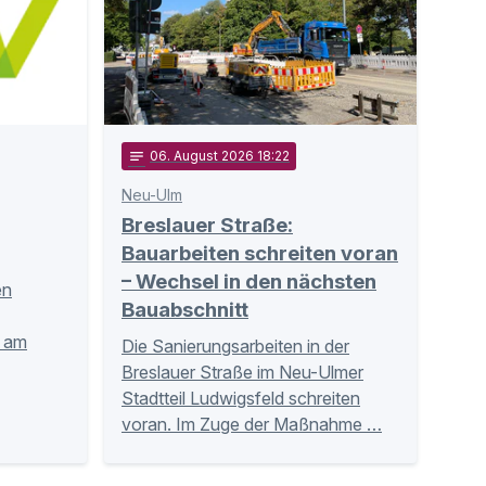
notes
06
. August 2026 18:22
Neu-Ulm
Breslauer Straße:
Bauarbeiten schreiten voran
– Wechsel in den nächsten
en
Bauabschnitt
n am
Die Sanierungsarbeiten in der
Breslauer Straße im Neu-Ulmer
Stadtteil Ludwigsfeld schreiten
voran. Im Zuge der Maßnahme …