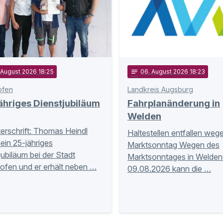
 August 2026 18:25
notes
06
. August 2026 18:23
ofen
Landkreis Augsburg
hriges Dienstjubiläum
Fahrplanänderung in
Welden
terschrift: Thomas Heindl
Haltestellen entfallen weg
sein 25-jähriges
Marktsonntag Wegen des
jubiläum bei der Stadt
Marktsonntages in Welde
ofen und er erhält neben …
09.08.2026 kann die …