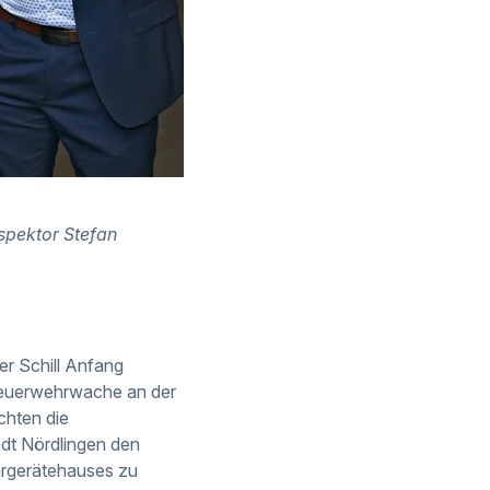
spektor Stefan
er Schill Anfang
Feuerwehrwache an der
chten die
adt Nördlingen den
hrgerätehauses zu