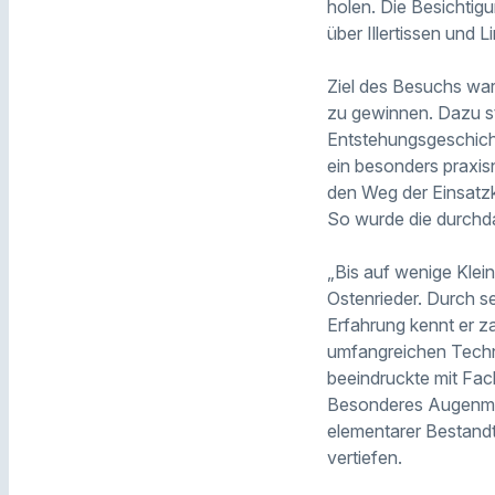
holen. Die Besichtigu
über Illertissen und L
Ziel des Besuchs war
zu gewinnen. Dazu st
Entstehungsgeschich
ein besonders praxis
den Weg der Einsatzkr
So wurde die durchdac
„Bis auf wenige Klei
Ostenrieder. Durch s
Erfahrung kennt er z
umfangreichen Techni
beeindruckte mit Fac
Besonderes Augenmer
elementarer Bestandte
vertiefen.