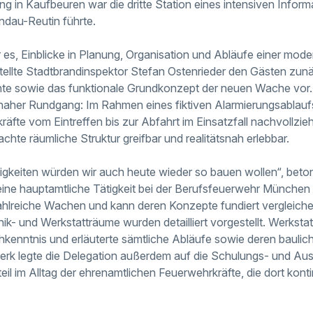
ng in Kaufbeuren war die dritte Station eines intensiven Inform
indau-Reutin führte.
 es, Einblicke in Planung, Organisation und Abläufe einer m
ellte Stadtbrandinspektor Stefan Ostenrieder den Gästen zunä
te sowie das funktionale Grundkonzept der neuen Wache vor. 
naher Rundgang: Im Rahmen eines fiktiven Alarmierungsablauf
äfte vom Eintreffen bis zur Abfahrt im Einsatzfall nachvollziehe
hte räumliche Struktur greifbar und realitätsnah erlebbar.
nigkeiten würden wir auch heute wieder so bauen wollen“, beto
eine hauptamtliche Tätigkeit bei der Berufsfeuerwehr München 
ahlreiche Wachen und kann deren Konzepte fundiert vergleiche
k- und Werkstatträume wurden detailliert vorgestellt. Werkstat
hkenntnis und erläuterte sämtliche Abläufe sowie deren bauli
k legte die Delegation außerdem auf die Schulungs- und Aus
il im Alltag der ehrenamtlichen Feuerwehrkräfte, die dort konti