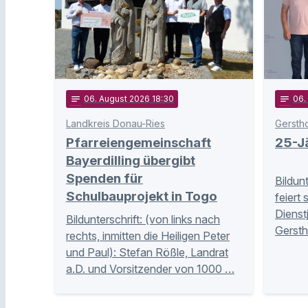
notes
06
. August 2026 18:30
notes
06
.
Landkreis Donau-Ries
Gersth
Pfarreiengemeinschaft
25-Jä
Bayerdilling übergibt
Spenden für
Bildun
Schulbauprojekt in Togo
feiert 
Dienst
Bildunterschrift: (von links nach
Gersth
rechts, inmitten die Heiligen Peter
und Paul): Stefan Rößle, Landrat
a.D. und Vorsitzender von 1000 …