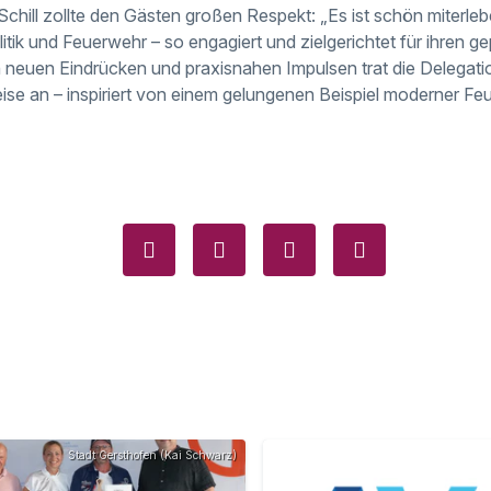
Schill zollte den Gästen großen Respekt: „Es ist schön miterle
itik und Feuerwehr – so engagiert und zielgerichtet für ihren 
en neuen Eindrücken und praxisnahen Impulsen trat die Delegat
eise an – inspiriert von einem gelungenen Beispiel moderner Fe
Stadt Gersthofen (Kai Schwarz)