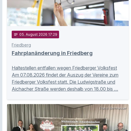
notes
05
. August 2026 17:29
Friedberg
Fahrplanänderung in Friedberg
Haltestellen entfallen wegen Friedberger Volksfest
Am 07.08.2026 findet der Auszug der Vereine zum
Friedberger Volksfest statt. Die Ludwigstraße und
Aichacher Straße werden deshalb von 18.00 bis …
Franzi Bernhauser