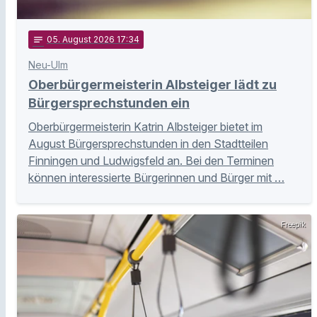
notes
05
. August 2026 17:34
Neu-Ulm
Oberbürgermeisterin Albsteiger lädt zu
Bürgersprechstunden ein
Oberbürgermeisterin Katrin Albsteiger bietet im
August Bürgersprechstunden in den Stadtteilen
Finningen und Ludwigsfeld an. Bei den Terminen
können interessierte Bürgerinnen und Bürger mit …
Freepik