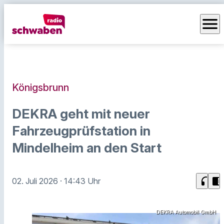
menu
Königsbrunn
DEKRA geht mit neuer
Fahrzeugprüfstation in
Mindelheim an den Start
headphones
chrome_reader_mode
02. Juli 2026
· 14:43 Uhr
DEKRA Automobil GmbH