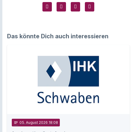
Das könnte Dich auch interessieren
notes
05
. August 2026 18:08