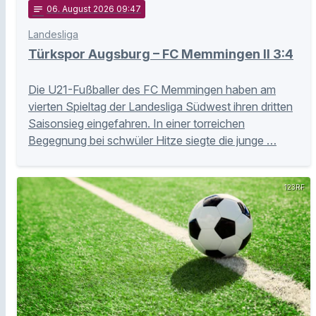
notes
06
. August 2026 09:47
Landesliga
Türkspor Augsburg – FC Memmingen II 3:4
Die U21-Fußballer des FC Memmingen haben am
vierten Spieltag der Landesliga Südwest ihren dritten
Saisonsieg eingefahren. In einer torreichen
Begegnung bei schwüler Hitze siegte die junge …
123RF