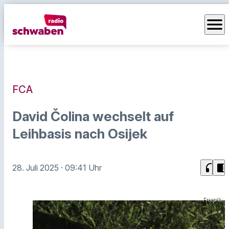
menu
FCA
David Čolina wechselt auf
Leihbasis nach Osijek
headphones
chrome_reader_mode
28. Juli 2025
· 09:41 Uhr
Freepik