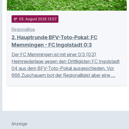
notes
05
. August 2026 13:07
Regionalliga
2. Hauptrunde BFV-Toto-Pokal: FC
Memmingen - FC Ingolstadt 0:3
Der FC Memmingen ist mit einer 0:3 (0:2)
Heimniederlage gegen den Drittligisten FC Ingolstadt
04 aus dem BFV-Toto-Pokal ausgeschieden. Vor
666 Zuschauern bot der Regionalligist aber eine …
Anzeige