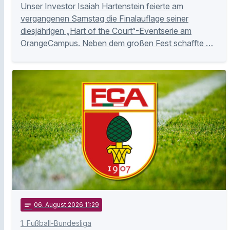
Unser Investor Isaiah Hartenstein feierte am
vergangenen Samstag die Finalauflage seiner
diesjährigen „Hart of the Court“-Eventserie am
OrangeCampus. Neben dem großen Fest schaffte …
notes
06
. August 2026 11:29
1. Fußball-Bundesliga