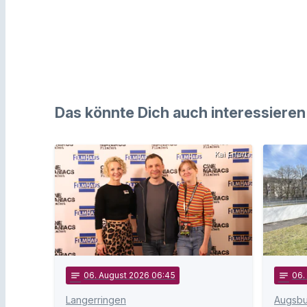
Das könnte Dich auch interessieren
Kai Erfurt
notes
06
. August 2026 06:45
notes
06
Langerringen
Augsbu