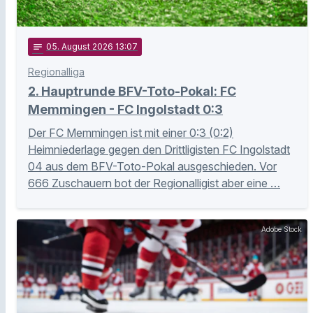
notes
05
. August 2026 13:07
Regionalliga
2. Hauptrunde BFV-Toto-Pokal: FC
Memmingen - FC Ingolstadt 0:3
Der FC Memmingen ist mit einer 0:3 (0:2)
Heimniederlage gegen den Drittligisten FC Ingolstadt
04 aus dem BFV-Toto-Pokal ausgeschieden. Vor
666 Zuschauern bot der Regionalligist aber eine …
Adobe Stock