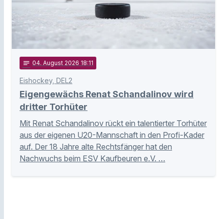
notes
04
. August 2026 18:11
Eishockey, DEL2
Eigengewächs Renat Schandalinov wird
dritter Torhüter
Mit Renat Schandalinov rückt ein talentierter Torhüter
aus der eigenen U20-Mannschaft in den Profi-Kader
auf. Der 18 Jahre alte Rechtsfänger hat den
Nachwuchs beim ESV Kaufbeuren e.V. …