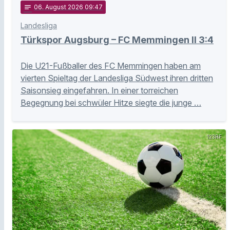
notes
06
. August 2026 09:47
Landesliga
Türkspor Augsburg – FC Memmingen II 3:4
Die U21-Fußballer des FC Memmingen haben am
vierten Spieltag der Landesliga Südwest ihren dritten
Saisonsieg eingefahren. In einer torreichen
Begegnung bei schwüler Hitze siegte die junge …
123RF