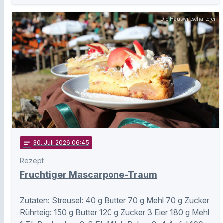
Die Hauswirtschafterei
notes
30
. Juli 2026 06:45
Rezept
Fruchtiger Mascarpone-Traum
Zutaten: Streusel: 40 g Butter 70 g Mehl 70 g Zucker
Rührteig: 150 g Butter 120 g Zucker 3 Eier 180 g Mehl