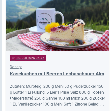
notes
30
. Juli 2026 06:45
Rezept
Käsekuchen mit Beeren Lechaschauer Alm
Zutaten: Mürbteig: 200 g Mehl 50 g Puderzucker 150
g Butter 1 Ei Füllung: 5 Eier 1 Prise Salz 800 g Topfen
(Magerstufe) 250 g Sahne 100 ml Milch 200 g Zucker
1 EL Vanillezucker 100 g Mehl Saft 1 Zitrone Belag: …