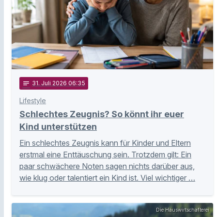
notes
31
. Juli 2026 06:35
Lifestyle
Schlechtes Zeugnis? So könnt ihr euer
Kind unterstützen
Ein schlechtes Zeugnis kann für Kinder und Eltern
erstmal eine Enttäuschung sein. Trotzdem gilt: Ein
paar schwächere Noten sagen nichts darüber aus,
wie klug oder talentiert ein Kind ist. Viel wichtiger …
Die Hauswirtschafterei