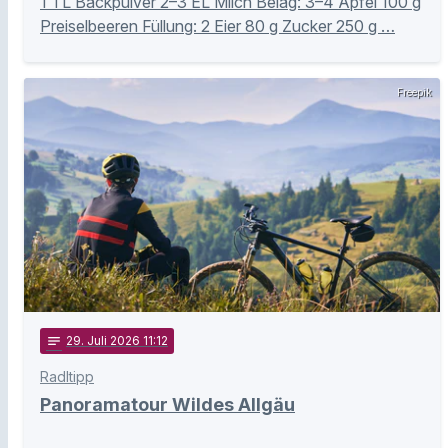
1 TL Backpulver 2–3 EL Milch Belag: 3–4 Äpfel 100 g
Preiselbeeren Füllung: 2 Eier 80 g Zucker 250 g …
Freepik
notes
29
. Juli 2026 11:12
Radltipp
Panoramatour Wildes Allgäu