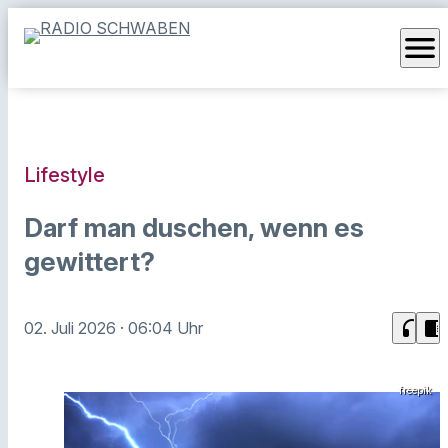
menu
Lifestyle
Darf man duschen, wenn es
gewittert?
headphones
chrome_reader_mode
02. Juli 2026
· 06:04 Uhr
freepik