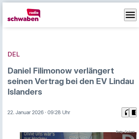
menu
DEL
Daniel Filimonow verlängert
seinen Vertrag bei den EV Lindau
Islanders
headphones
chrome_reader_mode
22. Januar 2026
· 09:28 Uhr
Betty Ockert