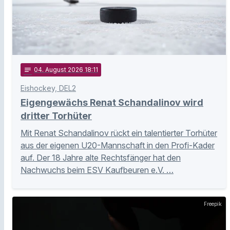
notes
04
. August 2026 18:11
Eishockey, DEL2
Eigengewächs Renat Schandalinov wird
dritter Torhüter
Mit Renat Schandalinov rückt ein talentierter Torhüter
aus der eigenen U20-Mannschaft in den Profi-Kader
auf. Der 18 Jahre alte Rechtsfänger hat den
Nachwuchs beim ESV Kaufbeuren e.V. …
Freepik