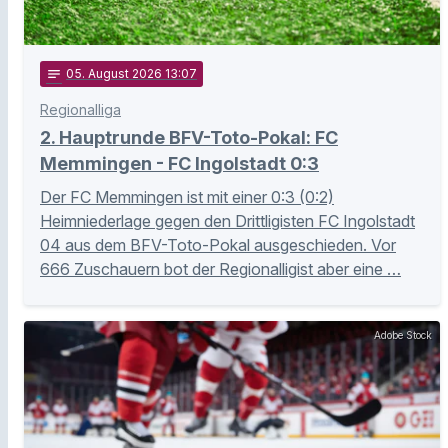
notes
05
. August 2026 13:07
Regionalliga
2. Hauptrunde BFV-Toto-Pokal: FC
Memmingen - FC Ingolstadt 0:3
Der FC Memmingen ist mit einer 0:3 (0:2)
Heimniederlage gegen den Drittligisten FC Ingolstadt
04 aus dem BFV-Toto-Pokal ausgeschieden. Vor
666 Zuschauern bot der Regionalligist aber eine …
Adobe Stock