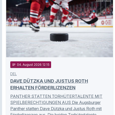
Adobe Stock
notes
04
. August 2026 12:15
DEL
DAVE DÜTZKA UND JUSTUS ROTH
ERHALTEN FÖRDERLIZENZEN
PANTHER STATTEN TORHÜTERTALENTE MIT
SPIELBERECHTIGUNGEN AUS Die Augsburger
Panther statten Dave Dützka und Justus Roth mit
Förderlizenzen aus. Die beiden Torhütertalente …