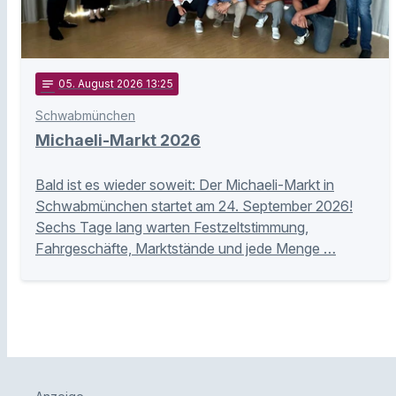
notes
05
. August 2026 13:25
Schwabmünchen
Michaeli-Markt 2026
Bald ist es wieder soweit: Der Michaeli-Markt in
Schwabmünchen startet am 24. September 2026!
Sechs Tage lang warten Festzeltstimmung,
Fahrgeschäfte, Marktstände und jede Menge …