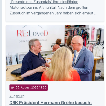
„Freunde des Zusamtals“ ihre diesjährige
Motorradtour ins Altmühltal. Nach dem großen
Zuspruch im vergangenen Jahr haben sich erneut …
Sohrab Taheri-Sohi, BRK
notes
06
. August 2026 13:20
Augsburg
DRK Präsident Hermann Gröhe besucht