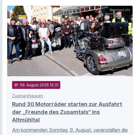
Bernhard Uhl
notes
06
. August 2026 15:31
Zusmarshausen
Rund 30 Motorräder starten zur Ausfahrt
der „Freunde des Zusamtals“ ins
Altmühltal
Am kommenden Sonntag, 9. August, veranstalten die