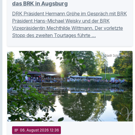
das BRK in Augsburg
DRK Präsident Hermann Gröhe im Gespräch mit BRK
Präsident Hans-Michael Weisky und der BRK
Vizepräsidentin Mechthilde Wittmann. Der vorletzte
Stopp des zweiten Tourtages führte …
Stadt Schwangau
notes
06
. August 2026 12:36