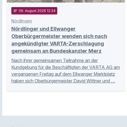
notes
06
. August 2026 12:34
Nördlingen
Nördlinger und Ellwanger
Oberbürgermeister wenden sich nach
angekündigter VARTA-Zerschlagung
gemeinsam an Bundeskanzler Merz
Nach ihrer gemeinsamen Teilnahme an der
Kundgebung für die Beschäftigten der VARTA AG am
vergangenen Freitag auf dem Ellwanger Marktplatz
haben sich Oberbürgermeister David Wittner und …