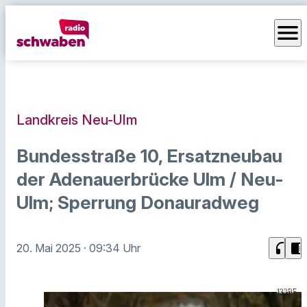
menu
Landkreis Neu-Ulm
Bundesstraße 10, Ersatzneubau
der Adenauerbrücke Ulm / Neu-
Ulm; Sperrung Donauradweg
headphones
chrome_reader_mode
20. Mai 2025
· 09:34 Uhr
123RF