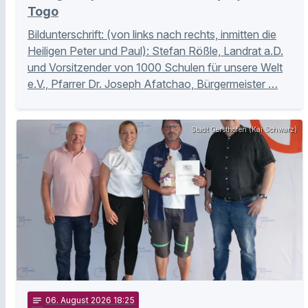
Togo
Bildunterschrift: (von links nach rechts, inmitten die
Heiligen Peter und Paul): Stefan Rößle, Landrat a.D.
und Vorsitzender von 1000 Schulen für unsere Welt
e.V., Pfarrer Dr. Joseph Afatchao, Bürgermeister …
Stadt Gersthofen (Kai Schwarz)
notes
06
. August 2026 18:25