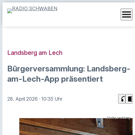
menu
Landsberg am Lech
Bürgerversammlung: Landsberg-
am-Lech-App präsentiert
headphones
chrome_reader_mode
28. April 2026
· 10:35 Uhr
Stadt Landsberg