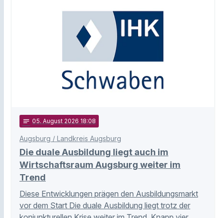
notes
05
. August 2026 18:08
Augsburg / Landkreis Augsburg
Die duale Ausbildung liegt auch im
Wirtschaftsraum Augsburg weiter im
Trend
Diese Entwicklungen prägen den Ausbildungsmarkt
vor dem Start Die duale Ausbildung liegt trotz der
konjunkturellen Krise weiter im Trend. Knapp vier