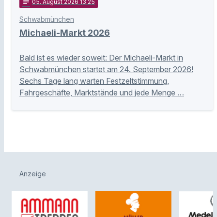
notes
05
. August 2026 13:25
Schwabmünchen
Michaeli-Markt 2026
Bald ist es wieder soweit: Der Michaeli-Markt in
Schwabmünchen startet am 24. September 2026!
Sechs Tage lang warten Festzeltstimmung,
Fahrgeschäfte, Marktstände und jede Menge …
Anzeige