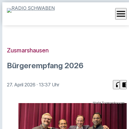
menu
Zusmarshausen
Bürgerempfang 2026
headphones
chrome_reader_mode
27. April 2026
· 13:37 Uhr
Markt Zusmarshausen