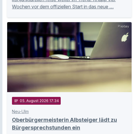
Wochen vor dem offiziellen Start in das neue …
Pixabay
notes
05
. August 2026 17:34
Neu-Ulm
Oberbürgermeisterin Albsteiger lädt zu
Bürgersprechstunden ein