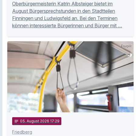
Oberbürgermeisterin Katrin Albsteiger bietet im
August Bürgersprechstunden in den Stadtteilen
Finningen und Ludwigsfeld an. Bei den Terminen
können interessierte Bürgerinnen und Bürger mit …
Freepik
notes
05
. August 2026 17:29
Friedberg