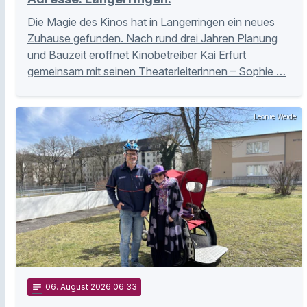
Die Magie des Kinos hat in Langerringen ein neues
Zuhause gefunden. Nach rund drei Jahren Planung
und Bauzeit eröffnet Kinobetreiber Kai Erfurt
gemeinsam mit seinen Theaterleiterinnen – Sophie …
Leonie Weide
notes
06
. August 2026 06:33