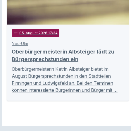
notes
05
. August 2026 17:34
Neu-Ulm
Oberbürgermeisterin Albsteiger lädt zu
Bürgersprechstunden ein
Oberbürgermeisterin Katrin Albsteiger bietet im
August Bürgersprechstunden in den Stadtteilen
Finningen und Ludwigsfeld an. Bei den Terminen
können interessierte Bürgerinnen und Bürger mit …