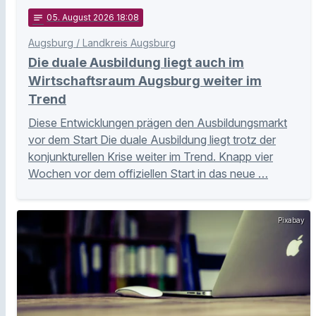
notes
05
. August 2026 18:08
Augsburg / Landkreis Augsburg
Die duale Ausbildung liegt auch im
Wirtschaftsraum Augsburg weiter im
Trend
Diese Entwicklungen prägen den Ausbildungsmarkt
vor dem Start Die duale Ausbildung liegt trotz der
konjunkturellen Krise weiter im Trend. Knapp vier
Wochen vor dem offiziellen Start in das neue …
Pixabay