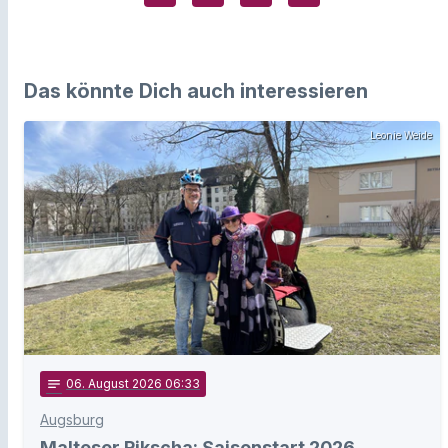
Das könnte Dich auch interessieren
Leonie Weide
notes
06
. August 2026 06:33
Augsburg
Malteser Rikscha: Saisonstart 2026