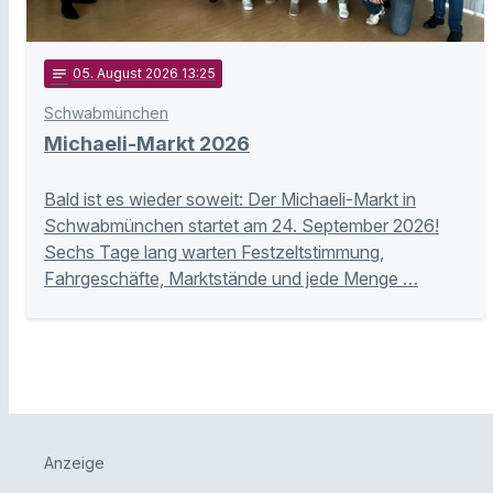
notes
05
. August 2026 13:25
Schwabmünchen
Michaeli-Markt 2026
Bald ist es wieder soweit: Der Michaeli-Markt in
Schwabmünchen startet am 24. September 2026!
Sechs Tage lang warten Festzeltstimmung,
Fahrgeschäfte, Marktstände und jede Menge …
Anzeige