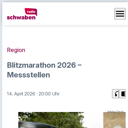
menu
Region
Blitzmarathon 2026 –
Messstellen
headphones
chrome_reader_mode
14. April 2026
· 20:00 Uhr
Adobe Stock