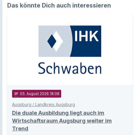
Das könnte Dich auch interessieren
notes
05
. August 2026 18:08
Augsburg / Landkreis Augsburg
Die duale Ausbildung liegt auch im
Wirtschaftsraum Augsburg weiter im
Trend