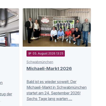
Freepik
Franzi Bernhauser
notes
05
. August 2026 13:25
Schwabmünchen
Michaeli-Markt 2026
Bald ist es wieder soweit: Der
en
Michaeli-Markt in Schwabmünchen
startet am 24. September 2026!
zug der
Sechs Tage lang warten …
…