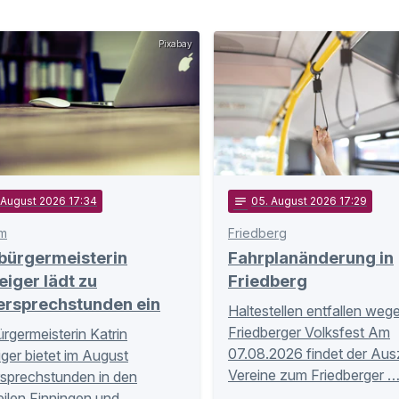
Pixabay
. August 2026 17:34
notes
05
. August 2026 17:29
m
Friedberg
bürgermeisterin
Fahrplanänderung in
eiger lädt zu
Friedberg
ersprechstunden ein
Haltestellen entfallen weg
Friedberger Volksfest Am
rgermeisterin Katrin
07.08.2026 findet der Aus
iger bietet im August
Vereine zum Friedberger 
sprechstunden in den
eilen Finningen und …