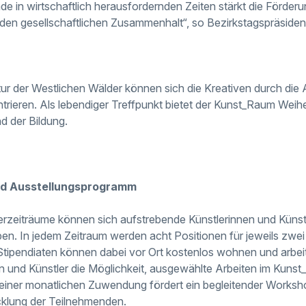
de in wirtschaftlich herausfordernden Zeiten stärkt die Förderu
nd den gesellschaftlichen Zusammenhalt“, so Bezirkstagspräsident
atur der Westlichen Wälder können sich die Kreativen durch di
trieren. Als lebendiger Treffpunkt bietet der Kunst_Raum Weihe
nd der Bildung.
nd Ausstellungsprogramm
rderzeiträume können sich aufstrebende Künstlerinnen und Küns
n. In jedem Zeitraum werden acht Positionen für jeweils zwei
Stipendiaten können dabei vor Ort kostenlos wohnen und arbei
en und Künstler die Möglichkeit, ausgewählte Arbeiten im Kun
 einer monatlichen Zuwendung fördert ein begleitender Works
cklung der Teilnehmenden.