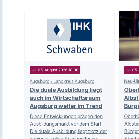
notes
05
. August 2026 18:08
notes
05
Augsburg / Landkreis Augsburg
Neu-Ul
Die duale Ausbildung liegt
Ober
auch im Wirtschaftsraum
Albst
Augsburg weiter im Trend
Bürg
Diese Entwicklungen prägen den
Oberbü
Ausbildungsmarkt vor dem Start
Albste
Die duale Ausbildung liegt trotz der
Bürger
konjunkturellen Krise weiter im …
Stadtt