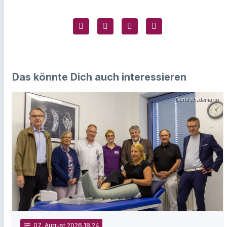
Das könnte Dich auch interessieren
Doris Wiedemann
notes
07
. August 2026 18:24