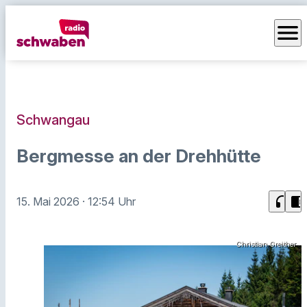
menu
Schwangau
Bergmesse an der Drehhütte
headphones
chrome_reader_mode
15. Mai 2026
· 12:54 Uhr
Christian Greither