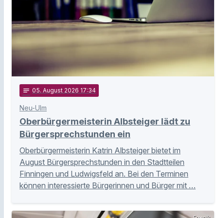
notes
05
. August 2026 17:34
Neu-Ulm
Oberbürgermeisterin Albsteiger lädt zu
Bürgersprechstunden ein
Oberbürgermeisterin Katrin Albsteiger bietet im
August Bürgersprechstunden in den Stadtteilen
Finningen und Ludwigsfeld an. Bei den Terminen
können interessierte Bürgerinnen und Bürger mit …
Freepik