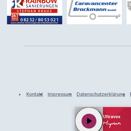
Kontakt
Impressum
Datenschutzerklärung
Ultravox
play_arrow
Hymn