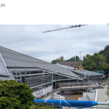
 Uhr
C