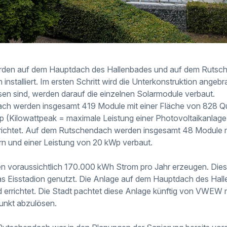
den auf dem Hauptdach des Hallenbades und auf dem Rutsch
installiert. Im ersten Schritt wird die Unterkonstruktion angeb
en sind, werden darauf die einzelnen Solarmodule verbaut.
ch werden insgesamt 419 Module mit einer Fläche von 828 Qu
 (Kilowattpeak = maximale Leistung einer Photovoltaikanlage
richtet. Auf dem Rutschendach werden insgesamt 48 Module m
n und einer Leistung von 20 kWp verbaut.
 voraussichtlich 170.000 kWh Strom pro Jahr erzeugen. Dieser
as Eisstadion genutzt. Die Anlage auf dem Hauptdach des Hal
rrichtet. Die Stadt pachtet diese Anlage künftig von VWEW mi
unkt abzulösen.