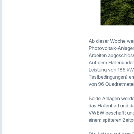
Ab dieser Woche wer
Photovoltaik-Anlagen 
Arbeiten abgeschloss
Auf dem Hallenbadda
Leistung von 186 kWp
Testbedingungen) er
von 96 Quadratmeter
Beide Anlagen werden
das Hallenbad und d
VWEW beschafft und e
einem späteren Zeitp