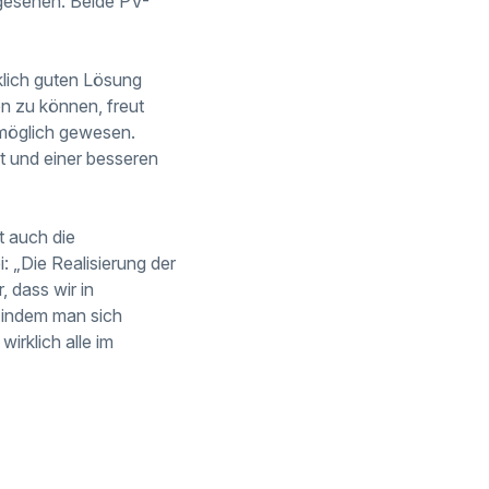
gesehen. Beide PV-
klich guten Lösung
n zu können, freut
t möglich gewesen.
it und einer besseren
t auch die
: „Die Realisierung der
 dass wir in
 indem man sich
irklich alle im