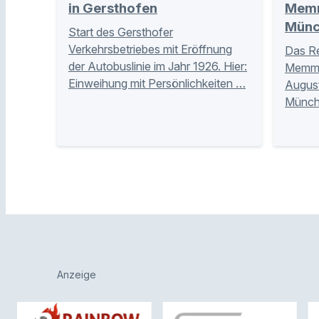
in Gersthofen
Memm
Münc
Start des Gersthofer
Verkehrsbetriebes mit Eröffnung
Das Re
der Autobuslinie im Jahr 1926. Hier:
Memmin
Einweihung mit Persönlichkeiten …
Augus
Münche
Anzeige