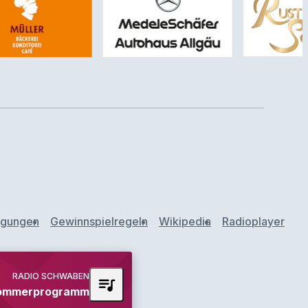
ngungen
Gewinnspielregeln
Wikipedia
Radioplayer
RADIO SCHWABEN
queue_music
ommerprogramm