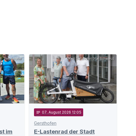
R. Ziegelmüller
Stadt Gersthofen (Kai Schwarz)
notes
07
. August 2026 12:05
Gersthofen
st im
E-Lastenrad der Stadt