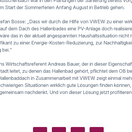
Rutschendach war in den Planungen der Sanierung bereits vor
um Start der Sommerferien Anfang August in Betrieb gehen.
efan Bosse: „Dass wir durch die Hilfe von VWEW zu einer wir
auf dem Dach des Hallenbades eine PV-Anlage doch realisiere
l wäre das in der aktuell angespannten Haushaltssituation nich
ifikant zu einer Energie-Kosten-Reduzierung, zur Nachhaltigke
bei.“
 Wirtschaftsreferent Andreas Bauer, der in dieser Eigenschaf
adt leitet, zu denen das Hallenbad gehört, pflichtet dem OB bei
allenbaddach in Zusammenarbeit mit VWEW zeigt einmal mehr,
chwierigen Situationen wirklich gute Lösungen finden können,
gemeinsam nachdenkt. Und von dieser Lösung jetzt profitieren w