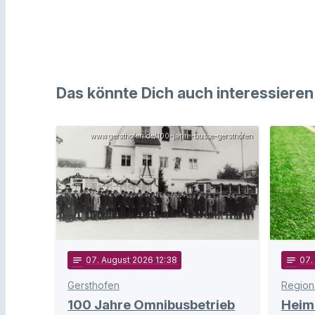
Das könnte Dich auch interessieren
www.gersthofen.de/100-jahre-busse-gersthofen
notes
07
. August 2026 12:38
notes
07
.
Gersthofen
Regiona
100 Jahre Omnibusbetrieb
Heim