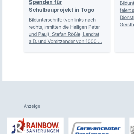
Spenden für
Bildun
Schulbauprojekt in Togo
feiert 
Dienst
Bildunterschrift: (von links nach
Gersth
rechts, inmitten die Heiligen Peter
und Paul): Stefan Rößle, Landrat
a.D. und Vorsitzender von 1000 …
Anzeige