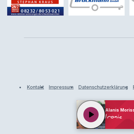
Kontakt
Impressum
Datenschutzerklärung
Alanis Moris
play_arrow
Ironic