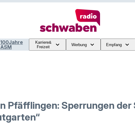
100Jahre
Karriere&
Werbung
Empfang
ASM
Freizeit
in Pfäfflingen: Sperrungen der
tgarten“