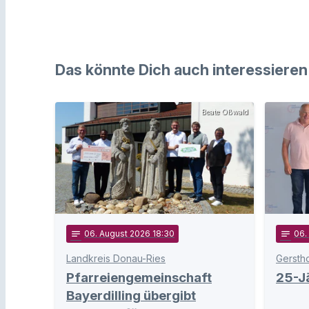
Das könnte Dich auch interessieren
Beate Oßwald
notes
06
. August 2026 18:30
notes
06
.
Landkreis Donau-Ries
Gersth
Pfarreiengemeinschaft
25-Jä
Bayerdilling übergibt