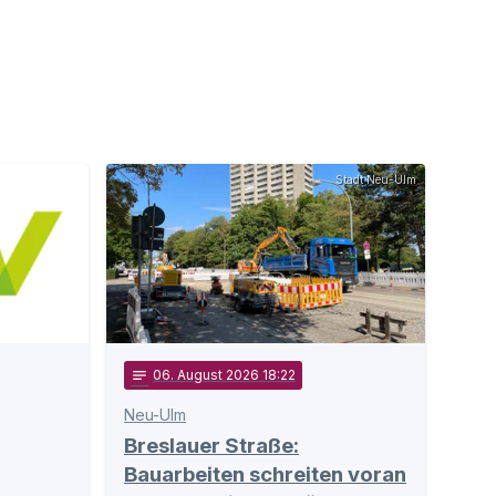
Stadt Neu-Ulm
notes
06
. August 2026 18:22
Neu-Ulm
Breslauer Straße:
Bauarbeiten schreiten voran