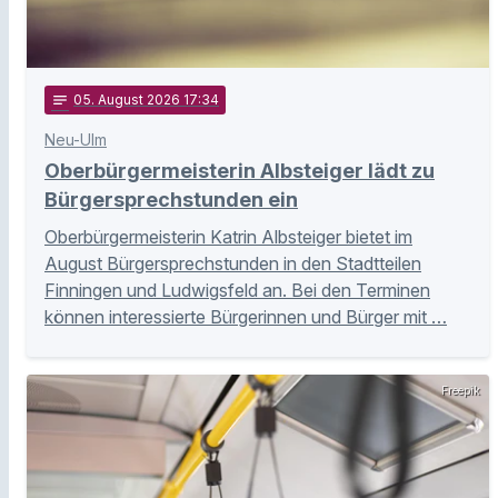
notes
05
. August 2026 17:34
Neu-Ulm
Oberbürgermeisterin Albsteiger lädt zu
Bürgersprechstunden ein
Oberbürgermeisterin Katrin Albsteiger bietet im
August Bürgersprechstunden in den Stadtteilen
Finningen und Ludwigsfeld an. Bei den Terminen
können interessierte Bürgerinnen und Bürger mit …
Freepik