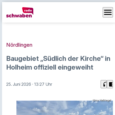
menu
Nördlingen
Baugebiet „Südlich der Kirche“ in
Holheim offiziell eingeweiht
headphones
chrome_reader_mode
25. Juni 2026
· 13:27 Uhr
Nina Hellriegel