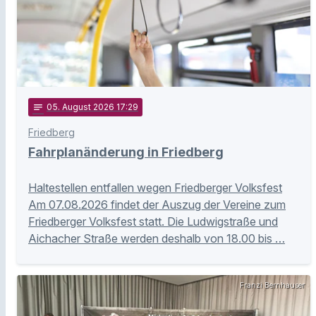
notes
05
. August 2026 17:29
Friedberg
Fahrplanänderung in Friedberg
Haltestellen entfallen wegen Friedberger Volksfest
Am 07.08.2026 findet der Auszug der Vereine zum
Friedberger Volksfest statt. Die Ludwigstraße und
Aichacher Straße werden deshalb von 18.00 bis …
Franzi Bernhauser