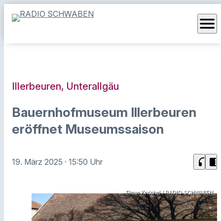
menu
Illerbeuren, Unterallgäu
Bauernhofmuseum Illerbeuren
eröffnet Museumssaison
headphones
chrome_reader_mode
19. März 2025
· 15:50 Uhr
Elmar Knöchel / RADIO SCHWABEN