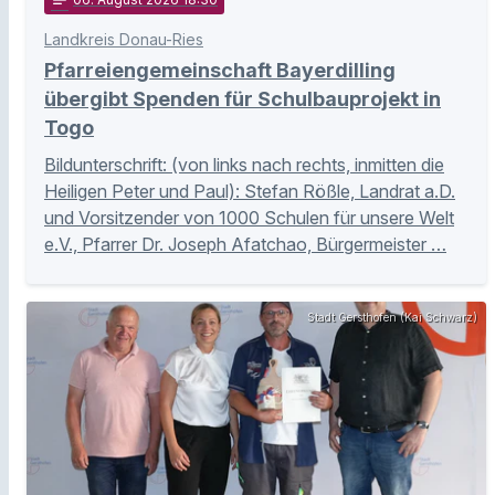
notes
Landkreis Donau-Ries
Pfarreiengemeinschaft Bayerdilling
übergibt Spenden für Schulbauprojekt in
Togo
Bildunterschrift: (von links nach rechts, inmitten die
Heiligen Peter und Paul): Stefan Rößle, Landrat a.D.
und Vorsitzender von 1000 Schulen für unsere Welt
e.V., Pfarrer Dr. Joseph Afatchao, Bürgermeister …
Stadt Gersthofen (Kai Schwarz)