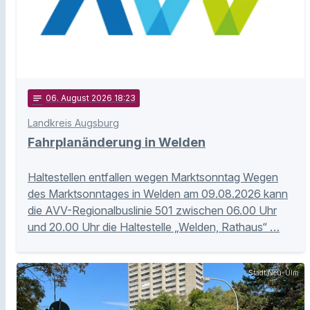
notes
06
. August 2026 18:23
Landkreis Augsburg
Fahrplanänderung in Welden
Haltestellen entfallen wegen Marktsonntag Wegen
des Marktsonntages in Welden am 09.08.2026 kann
die AVV-Regionalbuslinie 501 zwischen 06.00 Uhr
und 20.00 Uhr die Haltestelle „Welden, Rathaus“ …
Stadt Neu-Ulm