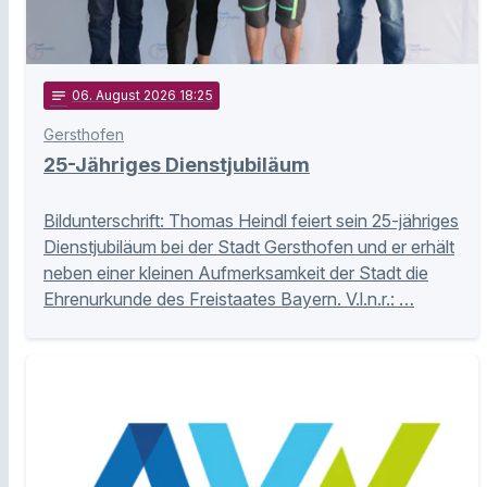
notes
06
. August 2026 18:25
Gersthofen
25-Jähriges Dienstjubiläum
Bildunterschrift: Thomas Heindl feiert sein 25-jähriges
Dienstjubiläum bei der Stadt Gersthofen und er erhält
neben einer kleinen Aufmerksamkeit der Stadt die
Ehrenurkunde des Freistaates Bayern. V.l.n.r.: …