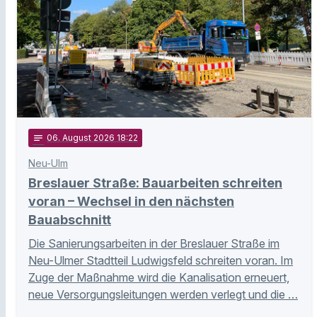
notes
06
. August 2026 18:22
Neu-Ulm
Breslauer Straße: Bauarbeiten schreiten
voran – Wechsel in den nächsten
Bauabschnitt
Die Sanierungsarbeiten in der Breslauer Straße im
Neu-Ulmer Stadtteil Ludwigsfeld schreiten voran. Im
Zuge der Maßnahme wird die Kanalisation erneuert,
neue Versorgungsleitungen werden verlegt und die …