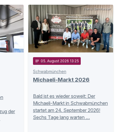
Freepik
Franzi Bernhauser
notes
05
. August 2026 13:25
Schwabmünchen
Michaeli-Markt 2026
Bald ist es wieder soweit: Der
en
Michaeli-Markt in Schwabmünchen
startet am 24. September 2026!
zug der
Sechs Tage lang warten …
…