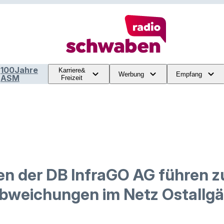
100Jahre
Karriere&
Werbung
Empfang
ASM
Freizeit
en der DB InfraGO AG führen z
bweichungen im Netz Ostallg