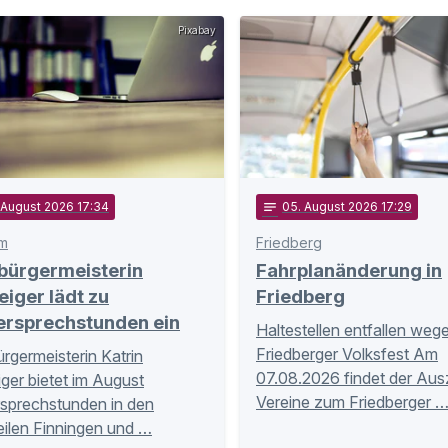
Pixabay
. August 2026 17:34
notes
05
. August 2026 17:29
m
Friedberg
bürgermeisterin
Fahrplanänderung in
eiger lädt zu
Friedberg
ersprechstunden ein
Haltestellen entfallen weg
Friedberger Volksfest Am
rgermeisterin Katrin
07.08.2026 findet der Aus
iger bietet im August
Vereine zum Friedberger 
sprechstunden in den
eilen Finningen und …