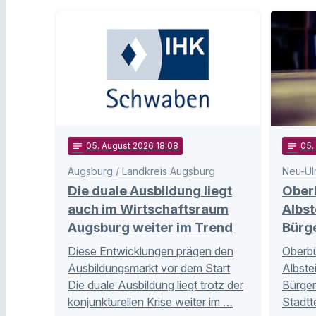
notes
05
. August 2026 18:08
notes
05
Augsburg / Landkreis Augsburg
Neu-Ul
Die duale Ausbildung liegt
Ober
auch im Wirtschaftsraum
Albst
Augsburg weiter im Trend
Bürg
Diese Entwicklungen prägen den
Oberbü
Ausbildungsmarkt vor dem Start
Albste
Die duale Ausbildung liegt trotz der
Bürger
konjunkturellen Krise weiter im …
Stadtt