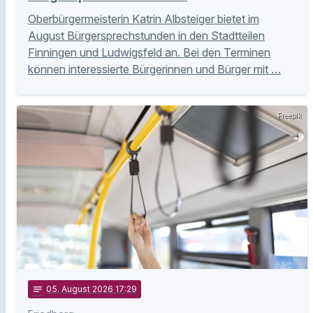
Oberbürgermeisterin Katrin Albsteiger bietet im
August Bürgersprechstunden in den Stadtteilen
Finningen und Ludwigsfeld an. Bei den Terminen
können interessierte Bürgerinnen und Bürger mit …
Freepik
notes
05
. August 2026 17:29