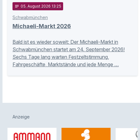
notes
05
. August 2026 13:25
Schwabmünchen
Michaeli-Markt 2026
Bald ist es wieder soweit: Der Michaeli-Markt in
Schwabmünchen startet am 24. September 2026!
Sechs Tage lang warten Festzeltstimmung,
Fahrgeschäfte, Marktstände und jede Menge …
Anzeige