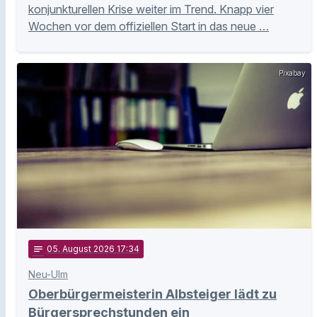
konjunkturellen Krise weiter im Trend. Knapp vier
Wochen vor dem offiziellen Start in das neue …
Pixabay
notes
05
. August 2026 17:34
Neu-Ulm
Oberbürgermeisterin Albsteiger lädt zu
Bürgersprechstunden ein