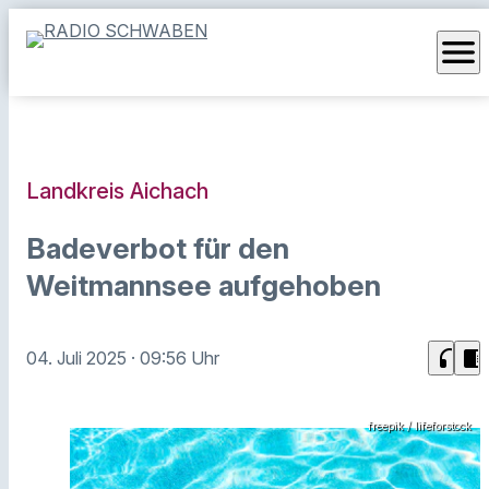
menu
Landkreis Aichach
Badeverbot für den
Weitmannsee aufgehoben
headphones
chrome_reader_mode
04. Juli 2025
· 09:56 Uhr
freepik / lifeforstock