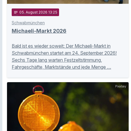
notes
05
. August 2026 13:25
Schwabmünchen
Michaeli-Markt 2026
Bald ist es wieder soweit: Der Michaeli-Markt in
Schwabmünchen startet am 24. September 2026!
Sechs Tage lang warten Festzeltstimmung,
Fahrgeschäfte, Marktstände und jede Menge …
Pixabay