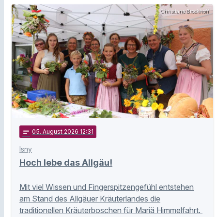
Christiane Brockhoff
notes
05
. August 2026 12:31
Isny
Hoch lebe das Allgäu!
Mit viel Wissen und Fingerspitzengefühl entstehen
am Stand des Allgäuer Kräuterlandes die
traditionellen Kräuterboschen für Mariä Himmelfahrt.