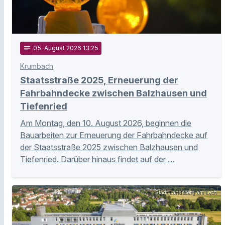
notes
05
. August 2026 13:25
Krumbach
Staatsstraße 2025, Erneuerung der
Fahrbahndecke zwischen Balzhausen und
Tiefenried
Am Montag, den 10. August 2026, beginnen die
Bauarbeiten zur Erneuerung der Fahrbahndecke auf
der Staatsstraße 2025 zwischen Balzhausen und
Tiefenried. Darüber hinaus findet auf der …
Stadt Landsberg am Lech