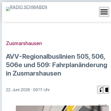
menu
Zusmarshausen
AVV-Regionalbuslinien 505, 506,
506e und 509: Fahrplanänderung
in Zusmarshausen
headphones
chrome_reader_mode
22. Juni 2026
· 09:11 Uhr
Freepik