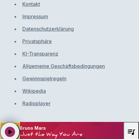
Kontakt
Impressum
Datenschutzerklärung
Privatsphäre
KI-Transparenz
Allgemeine Geschäftsbedingungen
Gewinnspielregeln
Wikipedia
Radioplayer
Bruno Mars
queue_music
play_arrow
Just the Way You Are