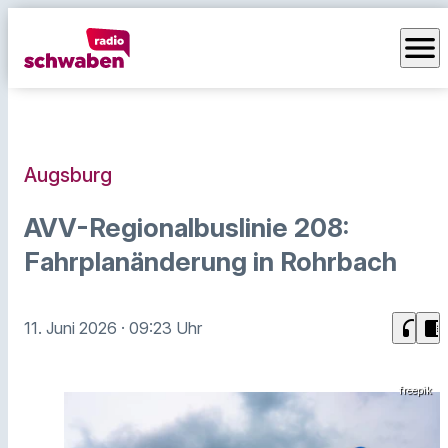
menu
Augsburg
AVV-Regionalbuslinie 208:
Fahrplanänderung in Rohrbach
headphones
chrome_reader_mode
11. Juni 2026
· 09:23 Uhr
freepik