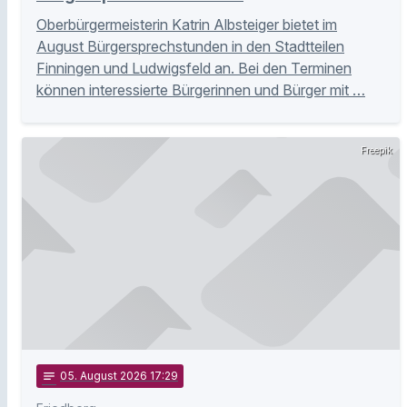
Oberbürgermeisterin Katrin Albsteiger bietet im
August Bürgersprechstunden in den Stadtteilen
Finningen und Ludwigsfeld an. Bei den Terminen
können interessierte Bürgerinnen und Bürger mit …
Freepik
notes
05
. August 2026 17:29