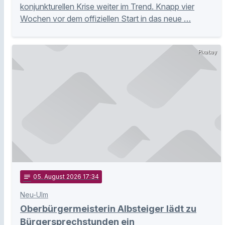
konjunkturellen Krise weiter im Trend. Knapp vier
Wochen vor dem offiziellen Start in das neue …
Pixabay
notes
05
. August 2026 17:34
Neu-Ulm
Oberbürgermeisterin Albsteiger lädt zu
Bürgersprechstunden ein