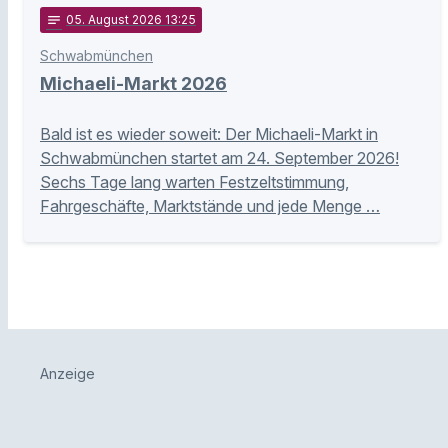
notes
05
. August 2026 13:25
Schwabmünchen
Michaeli-Markt 2026
Bald ist es wieder soweit: Der Michaeli-Markt in
Schwabmünchen startet am 24. September 2026!
Sechs Tage lang warten Festzeltstimmung,
Fahrgeschäfte, Marktstände und jede Menge …
Anzeige