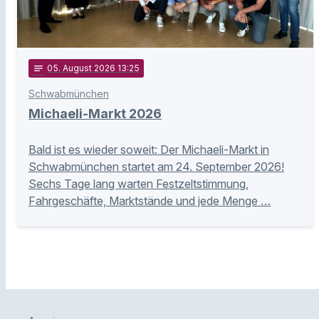
notes
05
. August 2026 13:25
Schwabmünchen
Michaeli-Markt 2026
Bald ist es wieder soweit: Der Michaeli-Markt in
Schwabmünchen startet am 24. September 2026!
Sechs Tage lang warten Festzeltstimmung,
Fahrgeschäfte, Marktstände und jede Menge …