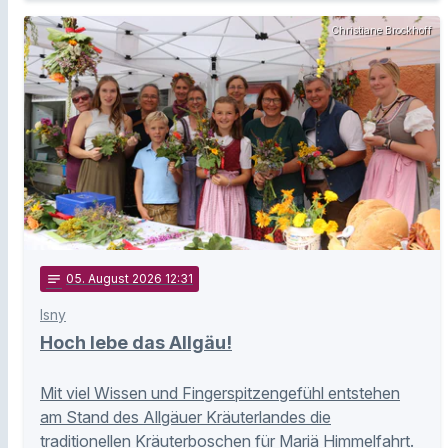
Christiane Brockhoff
notes
05
. August 2026 12:31
Isny
Hoch lebe das Allgäu!
Mit viel Wissen und Fingerspitzengefühl entstehen
am Stand des Allgäuer Kräuterlandes die
traditionellen Kräuterboschen für Mariä Himmelfahrt.