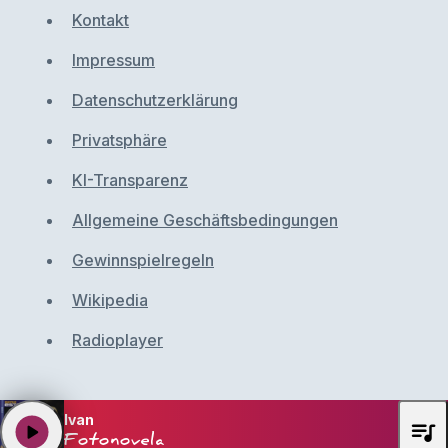
Kontakt
Impressum
Datenschutzerklärung
Privatsphäre
KI-Transparenz
Allgemeine Geschäftsbedingungen
Gewinnspielregeln
Wikipedia
Radioplayer
Ivan
queue_music
play_arrow
Fotonovela