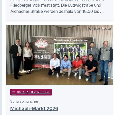
Friedberger Volksfest statt. Die Ludwigstraße und
Aichacher Straße werden deshalb von 18.00 bis …
Franzi Bernhauser
notes
05
. August 2026 13:25
Schwabmünchen
Michaeli-Markt 2026