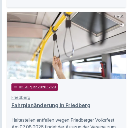
Freepik
notes
05
. August 2026 17:29
Friedberg
Fahrplanänderung in Friedberg
Haltestellen entfallen wegen Friedberger Volksfest
Am 07.08.2026 findet der Auszug der Vereine zum